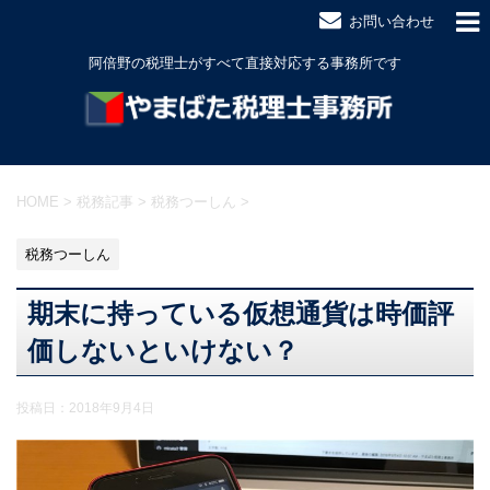
お問い合わせ
阿倍野の税理士がすべて直接対応する事務所です
HOME
>
税務記事
>
税務つーしん
>
税務つーしん
期末に持っている仮想通貨は時価評
価しないといけない？
投稿日：
2018年9月4日