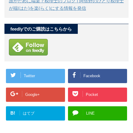
誰がために端楽？税理士のブログ | 阿倍野のひとり税理士
が端(はた)を楽(らく)にする情報を発信
feedlyでのご購読はこちらから
Twitter
Facebook
Google+
Pocket
B!
はてブ
LINE