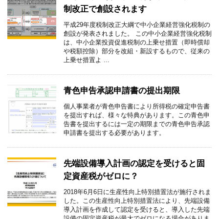
制改正で創設されます
平成29年度税制改正大綱で中小企業経営強化税制の
創設が発表されました。 この中小企業経営強化税制
は、中小企業投資促進税制の上乗せ措置（即時償却
や税額控除）部分を改組・新設するもので、従来の
上乗せ措置よ ...
青色申告承認申請書の提出期限
個人事業者が青色申告書により所得税の確定申告書
を提出すれば、様々な特典があります。この青色申
告書を提出するには一定の期限までの青色申告承認
申請書を提出する必要があります。
先端設備導入計画の認定を受けると固
定資産税がゼロに？
2018年6月6日に生産性向上特別措置法が施行されま
した。この生産性向上特別措置法により、先端設備
導入計画を作成して認定を受けると、導入した先端
設備の固定資産税が最大でゼロになる場合がありま