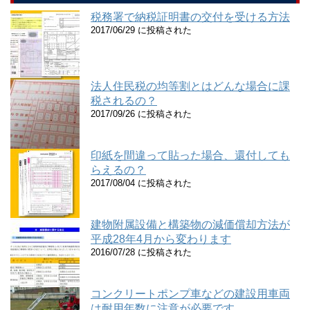
税務署で納税証明書の交付を受ける方法
2017/06/29 に投稿された
法人住民税の均等割とはどんな場合に課
税されるの？
2017/09/26 に投稿された
印紙を間違って貼った場合、還付しても
らえるの？
2017/08/04 に投稿された
建物附属設備と構築物の減価償却方法が
平成28年4月から変わります
2016/07/28 に投稿された
コンクリートポンプ車などの建設用車両
は耐用年数に注意が必要です