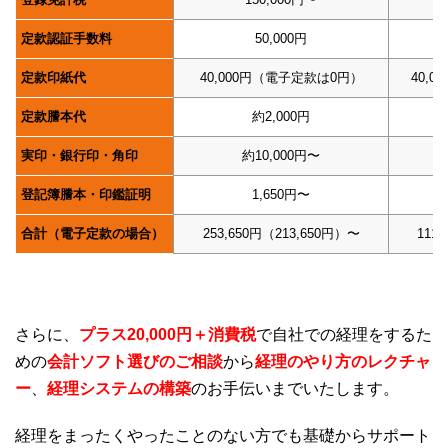
定款認証手数料
50,000円
定款印紙代
40,000円（電子定款は0円）
40,
定款謄本代
約2,000円
実印・銀行印・角印
約10,000円〜
登記簿謄本・印鑑証明
1,650円〜
合計（電子定款の場合）
253,650円（213,650円）〜
111
さらに、
プラス20,000円＋消費税
で自社での経理をするた
めの
会計ソフト選びのご相談
から
経理のやり方のレクチャ
ー
、
経理システムの構築
のお手伝いまでいたします。
経理をまったくやったことのない方でも基礎からサポート