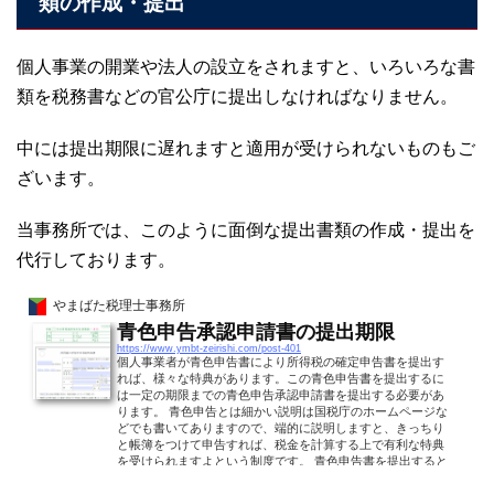
類の作成・提出
個人事業の開業や法人の設立をされますと、いろいろな書
類を税務書などの官公庁に提出しなければなりません。
中には提出期限に遅れますと適用が受けられないものもご
ざいます。
当事務所では、このように面倒な提出書類の作成・提出を
代行しております。
やまばた税理士事務所
青色申告承認申請書の提出期限
https://www.ymbt-zeirishi.com/post-401
個人事業者が青色申告書により所得税の確定申告書を提出す
れば、様々な特典があります。この青色申告書を提出するに
は一定の期限までの青色申告承認申請書を提出する必要があ
ります。 青色申告とは細かい説明は国税庁のホームページな
どでも書いてありますので、端的に説明しますと、きっちり
と帳簿をつけて申告すれば、税金を計算する上で有利な特典
を受けられますよという制度です。 青色申告書を提出すると
受けられる特典 青色申告特別控除（65万円or10万円） 青色事
業専従者給与 貸倒引当金の繰入 純損失の繰越控除...