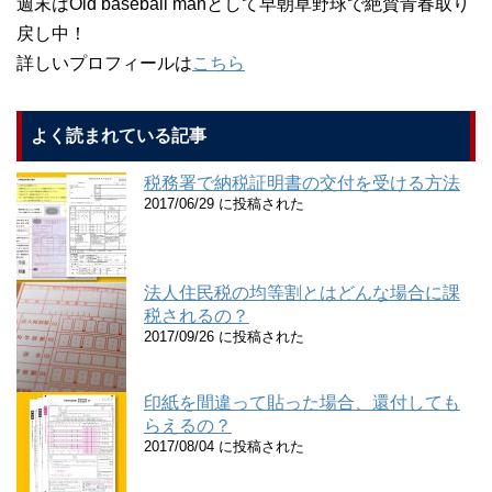
週末はOld baseball manとして早朝草野球で絶賛青春取り
戻し中！
詳しいプロフィールは
こちら
よく読まれている記事
税務署で納税証明書の交付を受ける方法
2017/06/29 に投稿された
法人住民税の均等割とはどんな場合に課
税されるの？
2017/09/26 に投稿された
印紙を間違って貼った場合、還付しても
らえるの？
2017/08/04 に投稿された