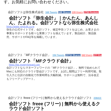
す。お気軽にお問い合わせください。
会計ソフトは弥生株式会社
168 Tweets
648 Shares
139 Users
2758 Pockets
会計ソフト「弥生会計」｜かんたん、あんし
ん、たよれる。会計ソフトなら弥生株式会社
https://www.yayoi-kk.co.jp
弥生の公式サイトです。会計ソフト、確定申告ソフトをはじめ、お客さまの
事業をサポートする様々な業務ソフトを揃えています。製品紹介、製品販
売、サポートやFAQ等を掲載しています。
会計ソフト「MFクラウド会計」
194 Tweets
20716 Shares
162 Users
377 Pockets
会計ソフト「MFクラウド会計」
https://biz.moneyforward.com
会計ソフトならマネーフォワードの「MFクラウド会計」。無料で始められて
Macにも対応のクラウド型会計ソフトです。お試し期間はフリー利用可能。取
引入力と仕訳の自動化で作業時間を大幅削減。サポートは無料で、法令改正
もフリーアップデート。
会計ソフト freee (フリー) | 無料から使えるクラウド会計ソフト
238413 Tweets
会計ソフト freee (フリー) | 無料から使えるク
ラウド会計ソフト