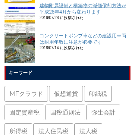
建物附属設備と構築物の減価償却方法が
平成28年4月から変わります
2016/07/28 に投稿された
コンクリートポンプ車などの建設用車両
は耐用年数に注意が必要です
2016/07/14 に投稿された
キーワード
MFクラウド
仮想通貨
印紙税
固定資産税
国税通則法
弥生会計
所得税
法人住民税
法人税