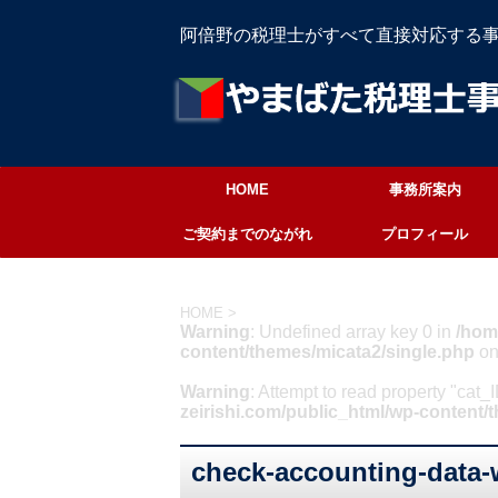
阿倍野の税理士がすべて直接対応する
HOME
事務所案内
ご契約までのながれ
プロフィール
HOME
>
Warning
: Undefined array key 0 in
/hom
content/themes/micata2/single.php
on
Warning
: Attempt to read property "cat_
zeirishi.com/public_html/wp-content/
check-accounting-data-