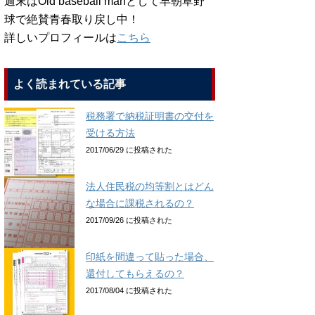
週末はOld baseball manとして早朝草野
球で絶賛青春取り戻し中！
詳しいプロフィールは
こちら
よく読まれている記事
税務署で納税証明書の交付を
受ける方法
2017/06/29 に投稿された
法人住民税の均等割とはどん
な場合に課税されるの？
2017/09/26 に投稿された
印紙を間違って貼った場合、
還付してもらえるの？
2017/08/04 に投稿された