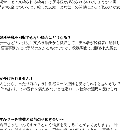
場合、その支給される給与には所得税が課税されるのでしょうか？実
与の税金については、給与の支給日と死亡日の関係によって取扱いが変
泉所得税を回収できない場合はどうなる？
ナーなどの外注先に支払う報酬から徴収して、支払者が税務署に納付し
 経理事務的には手間のかかるものですが、税務調査で指摘された際に
が受けられません！
入したら、当たり前のように住宅ローン控除を受けられると思いがちで
要件もあり、その要件を満たさないと住宅ローン控除の適用を受けられ
すか？〜外注費と給与のせめぎ合い〜
給与じゃないんですか？という指摘を受けることがよくあります。 外
ービスに対する支払いですが、両者の違いは何でしょうか？ 事業主と