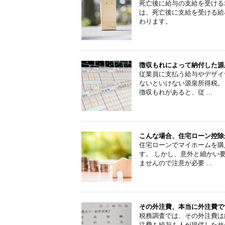
死亡後に給与の支給を受ける
は、死亡後に支給を受ける給
わります。
徴収もれによって納付した源
従業員に支払う給与やデザイ
ないといけない源泉所得税。
徴収もれがあると、従 ...
こんな場合、住宅ローン控除
住宅ローンでマイホームを購
す。 しかし、意外と細かい
ませんので注意が必要 ...
その外注費、本当に外注費で
税務調査では、その外注費は
注費も給与も人が提供したサ