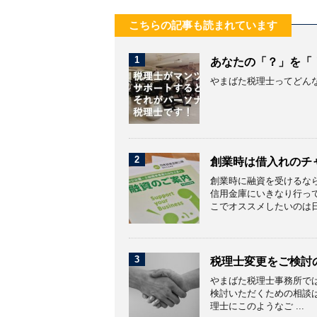
こちらの記事も読まれています
1
あなたの「？」を「
やまばた税理士ってどん
2
創業時は借入れのチ
創業時に融資を受けるな
信用金庫にいきなり行っ
こでオススメしたいのは日本
3
税理士変更をご検討
やまばた税理士事務所で
検討いただくための相談
理士にこのようなご ...