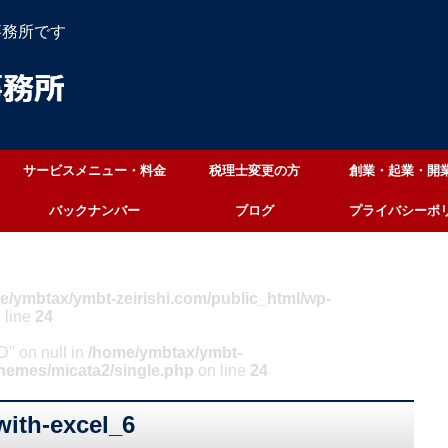
事務所です
サービスメニュー・料金
税理士変更の方
創業・起業・開
バックナンバー
ブログ
プライバシーポ
e/ymbtax/ymbt-zeirishi.com/public_html/wp-
 line
24
ID" on null in
/home/ymbtax/ymbt-
themes/micata2/single.php
on line
24
with-excel_6