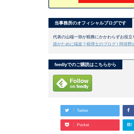
当事務所のオフィシャルブログです
代表の山端一弥が税務にかかわらずお役立
誰がために端楽？税理士のブログ | 阿倍野
feedlyでのご購読はこちらから
Twitter
B!
Pocket