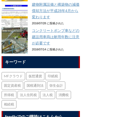
建物附属設備と構築物の減価
償却方法が平成28年4月から
変わります
2016/07/28 に投稿された
コンクリートポンプ車などの
建設用車両は耐用年数に注意
が必要です
2016/07/14 に投稿された
キーワード
MFクラウド
仮想通貨
印紙税
固定資産税
国税通則法
弥生会計
所得税
法人住民税
法人税
消費税
相続税
feedlyでのご購読はこちらから