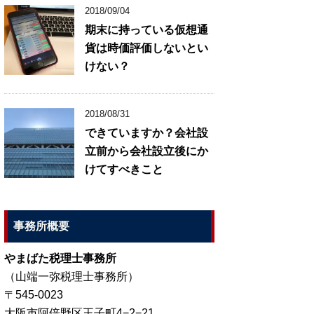
2018/09/04
期末に持っている仮想通
貨は時価評価しないとい
けない？
2018/08/31
できていますか？会社設
立前から会社設立後にか
けてすべきこと
事務所概要
やまばた税理士事務所
（山端一弥税理士事務所）
〒545-0023
大阪市阿倍野区王子町4−2−21