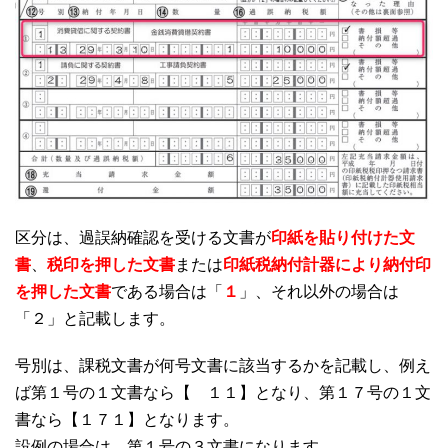
区分は、過誤納確認を受ける文書が
印紙を貼り付けた文
書
、
税印を押した文書
または
印紙税納付計器により納付印
を押した文書
である場合は「
１
」、それ以外の場合は
「２」と記載します。
号別は、課税文書が何号文書に該当するかを記載し、例え
ば第１号の１文書なら【 １１】となり、第１７号の１文
書なら【１７１】となります。
設例の場合は、第１号の３文書になります。