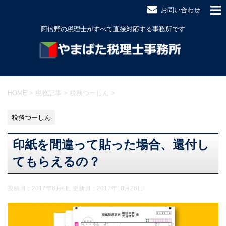
お問い合わせ
阿倍野の税理士がすべて直接対応する事務所です
HOME
>
税務記事
>
税務つーしん
>
税務つーしん
印紙を間違って貼った場合、還付し
てもらえるの？
投稿日：2017年8月4日 更新日：
2017年10月26日