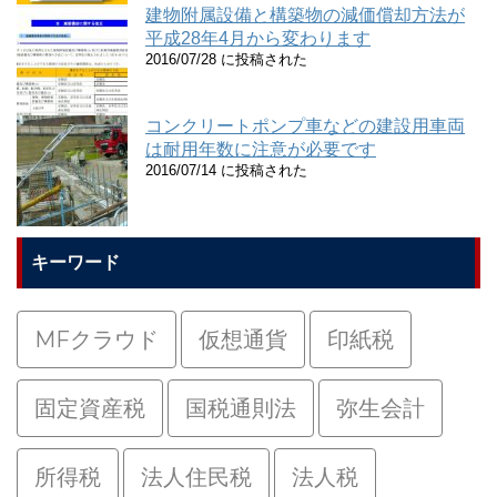
建物附属設備と構築物の減価償却方法が
平成28年4月から変わります
2016/07/28 に投稿された
コンクリートポンプ車などの建設用車両
は耐用年数に注意が必要です
2016/07/14 に投稿された
キーワード
MFクラウド
仮想通貨
印紙税
固定資産税
国税通則法
弥生会計
所得税
法人住民税
法人税