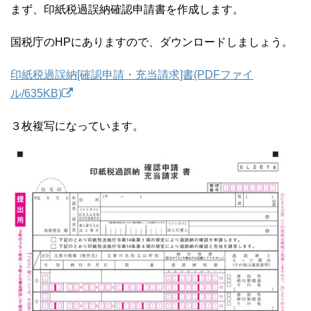
まず、印紙税過誤納確認申請書を作成します。
国税庁のHPにありますので、ダウンロードしましょう。
印紙税過誤納[確認申請・充当請求]書(PDFファイ
ル/635KB)
３枚複写になっています。