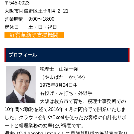
〒545-0023
大阪市阿倍野区王子町4−2−21
営業時間：9:00〜18:00
定休日 ：土・日・祝日
経営革新等支援機関
プロフィール
税理士 山端一弥
（やまばた かずや）
1975年8月24日生
右投げ・左打ち・外野手
大阪は枚方市で育ち、税理士事務所での
10年間の勤務を経て2016年４月に阿倍野で開業いたしま
した。クラウド会計やExcelを使ったお客様の自計化サポ
ートと経理業務の効率化が得意です。
週末はOld baseball manとして早朝草野球で絶賛青春取り