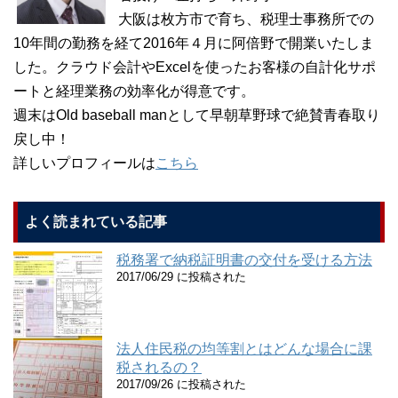
大阪は枚方市で育ち、税理士事務所での
10年間の勤務を経て2016年４月に阿倍野で開業いたしま
した。クラウド会計やExcelを使ったお客様の自計化サポ
ートと経理業務の効率化が得意です。
週末はOld baseball manとして早朝草野球で絶賛青春取り
戻し中！
詳しいプロフィールは
こちら
よく読まれている記事
税務署で納税証明書の交付を受ける方法
2017/06/29 に投稿された
法人住民税の均等割とはどんな場合に課
税されるの？
2017/09/26 に投稿された