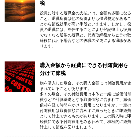
税
役員に対する退職金の支払いは、金額も多額になる
こと、退職所得は他の所得よりも優遇規定があるこ
とから節税効果が高い手段といえます。しかし、役
員の退職には、辞任することにより登記簿上も役員
でなくなる通常の退職と、代表取締役からヒラの取
締役に代わる場合などの役職の変更による退職があ
ります。
購入金額から経費にできる付随費用を
分けて節税
物を購入した場合、その購入金額には付随費用が含
まれていることがあります。
多くの場合、その付随費用は本体と一緒に減価償却
費などの計算基礎となる取得価額に含まれて、減価
償却を経て時間をかけて費用になりますが、一定の
付随費用は取得価額に含めずに買ったときに即経費
として計上できるものがあります。この購入時に即
経費にできる付随費用をみきわめて、積極的に経費
計上して節税を図りましょう。