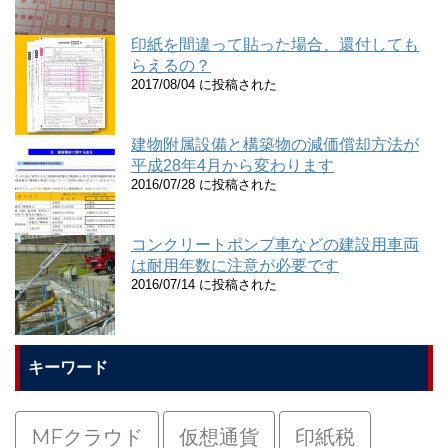
印紙を間違って貼った場合、還付しても
らえるの？
2017/08/04 に投稿された
建物附属設備と構築物の減価償却方法が
平成28年4月から変わります
2016/07/28 に投稿された
コンクリートポンプ車などの建設用車両
は耐用年数に注意が必要です
2016/07/14 に投稿された
キーワード
MFクラウド
仮想通貨
印紙税