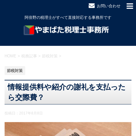
お問い合わせ
阿倍野の税理士がすべて直接対応する事務所です
HOME
>
税務記事
>
節税対策
>
節税対策
情報提供料や紹介の謝礼を支払った
ら交際費？
投稿日：
2017年8月8日