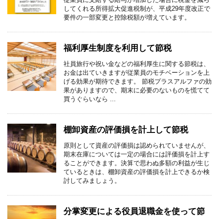
してくれる所得拡大促進税制が、平成29年度改正で
要件の一部変更と控除税額が増えています。
福利厚生制度を利用して節税
社員旅行や祝い金などの福利厚生に関する節税は、
お金は出ていきますが従業員のモチベーションを上
げる効果が期待できます。 節税プラスアルファの効
果がありますので、期末に必要のないものを慌てて
買うぐらいなら ...
棚卸資産の評価損を計上して節税
原則として資産の評価損は認められていませんが、
期末在庫については一定の場合には評価損を計上す
ることができます。決算で思わぬ多額の利益が生じ
ているときは、棚卸資産の評価損を計上できるか検
討してみましょう。
分掌変更による役員退職金を使って節