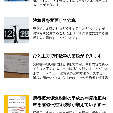
通知すれば、期末時点で未払でもその期の費用にす
ることができます。
決算月を変更して節税
突発的に多額の利益が発生することがありますが、
決算月を変更することにより、その利益に対する納
税を先に延ばすことができます。
ひと工夫で印紙税の節税ができます
契約書や領収書に貼る印紙ですが、同じ内容であっ
てもひと工夫することで印紙税を節約すことができ
ます。 メニュー 消費税の記載方法を工夫する 印
紙税の額がいくらになるかは、その契約者や領収書
...
所得拡大促進税制の平成29年度改正内
容を確認〜控除税額が増えています〜
従業員に支給する給与が増加した場合に税金を減ら