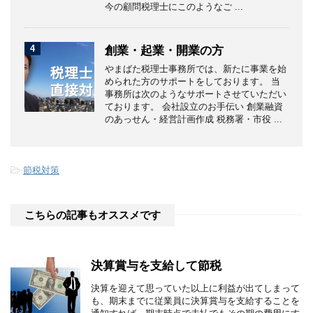
今の顧問税理士にこのようなご ...
4
創業・起業・開業の方
やまばた税理士事務所では、新たに事業を始
められた方のサポートをしております。 当
事務所は次のようなサポートさせていただい
ております。 会社設立のお手伝い 創業融資
のあっせん・経営計画作成 税務署・市役 ...
-
節税対策
こちらの記事もオススメです
決算賞与を支給して節税
決算を迎えて思っていた以上に利益が出てしまって
も、期末までに従業員に決算賞与を支給することを