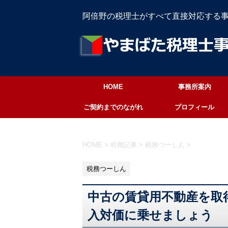
阿倍野の税理士がすべて直接対応する
HOME
事務所案内
ご契約までのながれ
プロフィール
HOME
>
税務記事
>
税務つーしん
>
税務つーしん
中古の賃貸用不動産を取
入対価に乗せましょう