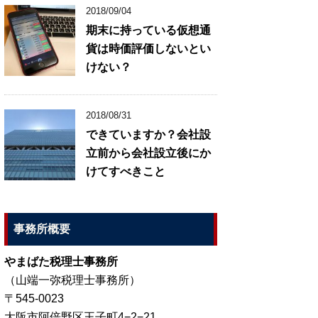
2018/09/04
期末に持っている仮想通
貨は時価評価しないとい
けない？
2018/08/31
できていますか？会社設
立前から会社設立後にか
けてすべきこと
事務所概要
やまばた税理士事務所
（山端一弥税理士事務所）
〒545-0023
大阪市阿倍野区王子町4−2−21