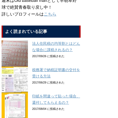
週末はOld baseball manとして早朝草野
球で絶賛青春取り戻し中！
詳しいプロフィールは
こちら
よく読まれている記事
法人住民税の均等割とはどん
な場合に課税されるの？
2017/09/26 に投稿された
税務署で納税証明書の交付を
受ける方法
2017/06/29 に投稿された
印紙を間違って貼った場合、
還付してもらえるの？
2017/08/04 に投稿された