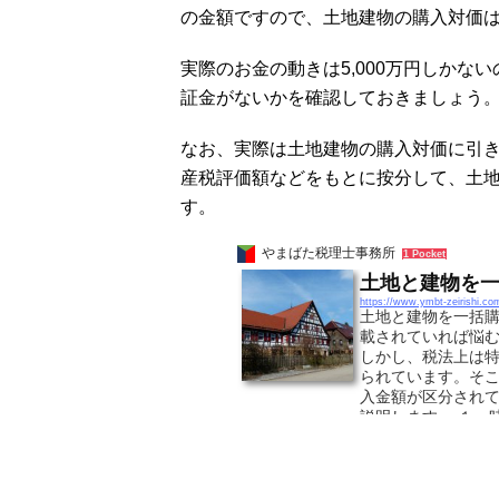
の金額ですので、土地建物の購入対価は5,
実際のお金の動きは5,000万円しか
証金がないかを確認しておきましょう
なお、実際は土地建物の購入対価に引
産税評価額などをもとに按分して、土
す。
やまばた税理士事務所
1 Pocket
土地と建物を
https://www.ymbt-zeirishi.c
土地と建物を一括
載されていれば悩
しかし、税法上は
られています。そ
入金額が区分され
説明します。 １．
建物の取得価額は
売買価額のことで...