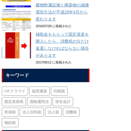
建物附属設備と構築物の減価
償却方法が平成28年4月から
変わります
2016/07/28 に投稿された
補助金をもらって固定資産を
購入したら、消費税の分だけ
返還しなければならない場合
があります
2017/05/12 に投稿された
キーワード
MFクラウド
仮想通貨
印紙税
固定資産税
国税通則法
弥生会計
所得税
法人住民税
法人税
消費税
相続税