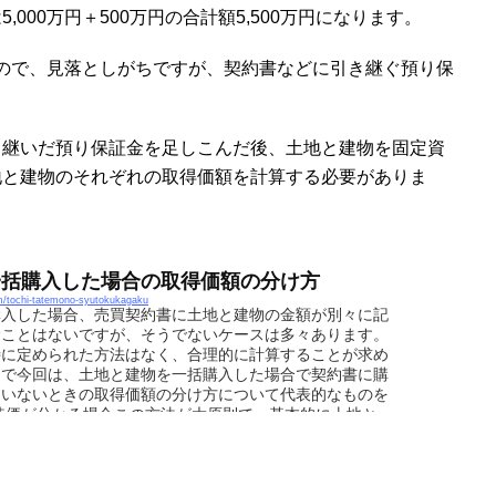
000万円＋500万円の合計額5,500万円になります。
ないので、見落としがちですが、契約書などに引き継ぐ預り保
。
き継いだ預り保証金を足しこんだ後、土地と建物を固定資
地と建物のそれぞれの取得価額を計算する必要がありま
一括購入した場合の取得価額の分け方
om/tochi-tatemono-syutokukagaku
購入した場合、売買契約書に土地と建物の金額が別々に記
むことはないですが、そうでないケースは多々あります。
特に定められた方法はなく、合理的に計算することが求め
こで今回は、土地と建物を一括購入した場合で契約書に購
ていないときの取得価額の分け方について代表的なものを
時価が分かる場合この方法が大原則で、基本的に土地と
購入時の時価の比で按分します。時価というのは一般的な