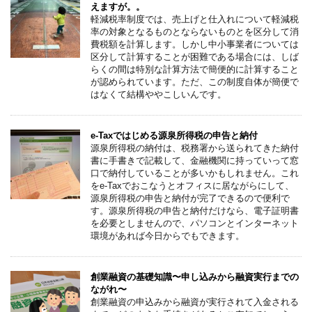
えますが。。
軽減税率制度では、売上げと仕入れについて軽減税
率の対象となるものとならないものとを区分して消
費税額を計算します。しかし中小事業者については
区分して計算することが困難である場合には、しば
らくの間は特別な計算方法で簡便的に計算すること
が認められています。ただ、この制度自体が簡便で
はなくて結構ややこしいんです。
e-Taxではじめる源泉所得税の申告と納付
源泉所得税の納付は、税務署から送られてきた納付
書に手書きで記載して、金融機関に持っていって窓
口で納付していることが多いかもしれません。これ
をe-Taxでおこなうとオフィスに居ながらにして、
源泉所得税の申告と納付が完了できるので便利で
す。源泉所得税の申告と納付だけなら、電子証明書
を必要としませんので、パソコンとインターネット
環境があれば今日からでもできます。
創業融資の基礎知識〜申し込みから融資実行までの
ながれ〜
創業融資の申込みから融資が実行されて入金される