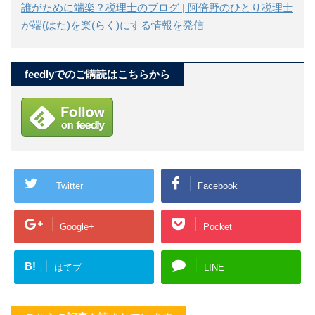
誰がために端楽？税理士のブログ | 阿倍野のひとり税理士
が端(はた)を楽(らく)にする情報を発信
feedlyでのご購読はこちらから
Twitter
Facebook
Google+
Pocket
B!
はてブ
LINE