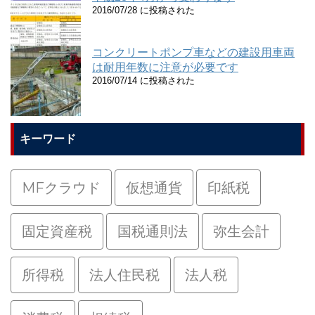
2016/07/28 に投稿された
コンクリートポンプ車などの建設用車両
は耐用年数に注意が必要です
2016/07/14 に投稿された
キーワード
MFクラウド
仮想通貨
印紙税
固定資産税
国税通則法
弥生会計
所得税
法人住民税
法人税