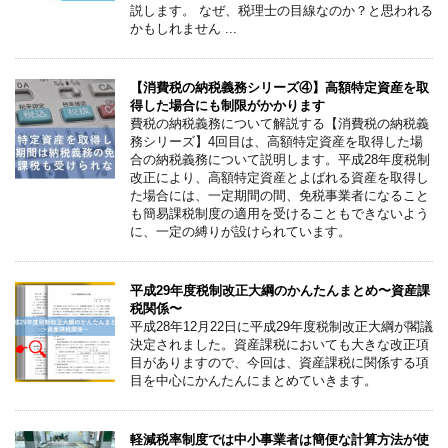
説します。 なぜ、税理士の目線なのか？と思われる
かもしれません ...
【消費税の納税義務シリーズ④】高額特定資産を取
得した場合にも制限がかかります
費税の納税義務について解説する【消費税の納税義
務シリーズ】4回目は、高額特定資産を取得した場
合の納税義務について説明します。平成28年度税制
改正により、高額特定資産とよばれる資産を取得し
た場合には、一定期間の間、免税事業者になること
も簡易課税制度の適用を受けることもできないよう
に、一定の縛りが設けられています。
平成29年度税制改正大綱のかんたんまとめ〜資産課
税関係〜
平成28年12月22日に平成29年度税制改正大綱が閣議
決定されました。資産課税においても大きな改正項
目がありますので、今回は、資産課税に関係する項
目を中心にかんたんにまとめていきます。
軽減税率制度では中小事業者は簡便な計算方法が使