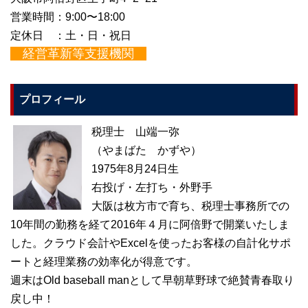
営業時間：9:00〜18:00
定休日 ：土・日・祝日
経営革新等支援機関
プロフィール
税理士 山端一弥
（やまばた かずや）
1975年8月24日生
右投げ・左打ち・外野手
大阪は枚方市で育ち、税理士事務所での
10年間の勤務を経て2016年４月に阿倍野で開業いたしま
した。クラウド会計やExcelを使ったお客様の自計化サポ
ートと経理業務の効率化が得意です。
週末はOld baseball manとして早朝草野球で絶賛青春取り
戻し中！