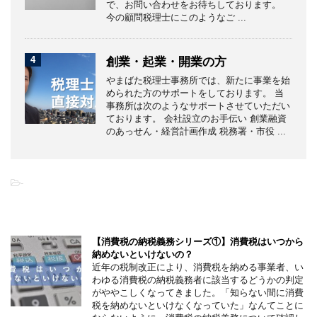
で、お問い合わせをお待ちしております。
今の顧問税理士にこのようなご ...
4
創業・起業・開業の方
やまばた税理士事務所では、新たに事業を始
められた方のサポートをしております。 当
事務所は次のようなサポートさせていただい
ております。 会社設立のお手伝い 創業融資
のあっせん・経営計画作成 税務署・市役 ...
-
こちらの記事もオススメです
【消費税の納税義務シリーズ①】消費税はいつから
納めないといけないの？
近年の税制改正により、消費税を納める事業者、い
わゆる消費税の納税義務者に該当するどうかの判定
がややこしくなってきました。「知らない間に消費
税を納めないといけなくなっていた」なんてことに