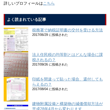
詳しいプロフィールは
こちら
よく読まれている記事
税務署で納税証明書の交付を受ける方法
2017/06/29 に投稿された
法人住民税の均等割とはどんな場合に課
税されるの？
2017/09/26 に投稿された
印紙を間違って貼った場合、還付しても
らえるの？
2017/08/04 に投稿された
建物附属設備と構築物の減価償却方法が
平成28年4月から変わります