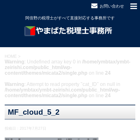
お問い合わせ
阿倍野の税理士がすべて直接対応する事務所です
HOME
>
Warning
: Undefined array key 0 in
/home/ymbtax/ymbt-
zeirishi.com/public_html/wp-
content/themes/micata2/single.php
on line
24
Warning
: Attempt to read property "cat_ID" on null in
/home/ymbtax/ymbt-zeirishi.com/public_html/wp-
content/themes/micata2/single.php
on line
24
MF_cloud_5_2
投稿日：
2017年7月27日