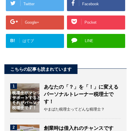
Twitter
Facebook
Google+
Pocket
B!
はてブ
LINE
こちらの記事も読まれています
1
あなたの「？」を「！」に変える
パーソナルトレーナー税理士で
す！
やまばた税理士ってどんな税理士？
2
創業時は借入れのチャンスです