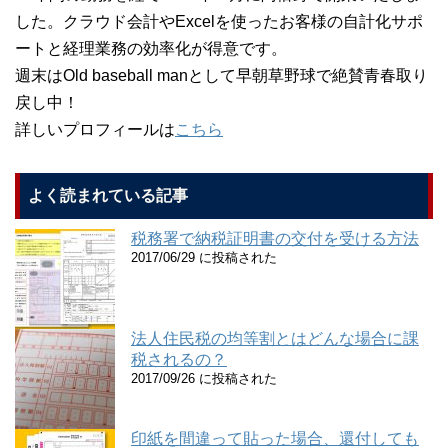
した。クラウド会計やExcelを使ったお客様の自計化サポ
ートと経理業務の効率化が得意です。
週末はOld baseball manとして早朝草野球で絶賛青春取り
戻し中！
詳しいプロフィールは
こちら
よく読まれている記事
税務署で納税証明書の交付を受ける方法
2017/06/29 に投稿された
法人住民税の均等割とはどんな場合に課
税されるの？
2017/09/26 に投稿された
印紙を間違って貼った場合、還付しても