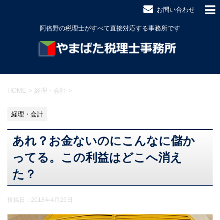
お問い合わせ
阿倍野の税理士がすべて直接対応する事務所です
HOME
>
経理・会計
>
経理・会計
あれ？お金ないのにこんなに儲か
ってる。この利益はどこへ消え
た？
投稿日：
2018年4月26日