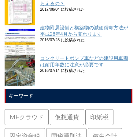
らえるの？
2017/08/04 に投稿された
建物附属設備と構築物の減価償却方法が
平成28年4月から変わります
2016/07/28 に投稿された
コンクリートポンプ車などの建設用車両
は耐用年数に注意が必要です
2016/07/14 に投稿された
キーワード
MFクラウド
仮想通貨
印紙税
固定資産税
国税通則法
弥生会計