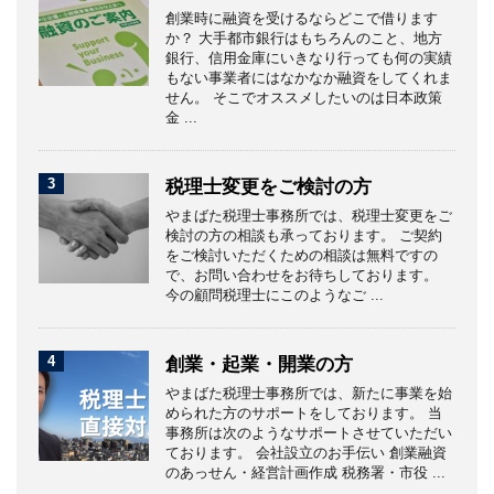
創業時に融資を受けるならどこで借ります
か？ 大手都市銀行はもちろんのこと、地方
銀行、信用金庫にいきなり行っても何の実績
もない事業者にはなかなか融資をしてくれま
せん。 そこでオススメしたいのは日本政策
金 ...
3
税理士変更をご検討の方
やまばた税理士事務所では、税理士変更をご
検討の方の相談も承っております。 ご契約
をご検討いただくための相談は無料ですの
で、お問い合わせをお待ちしております。
今の顧問税理士にこのようなご ...
4
創業・起業・開業の方
やまばた税理士事務所では、新たに事業を始
められた方のサポートをしております。 当
事務所は次のようなサポートさせていただい
ております。 会社設立のお手伝い 創業融資
のあっせん・経営計画作成 税務署・市役 ...