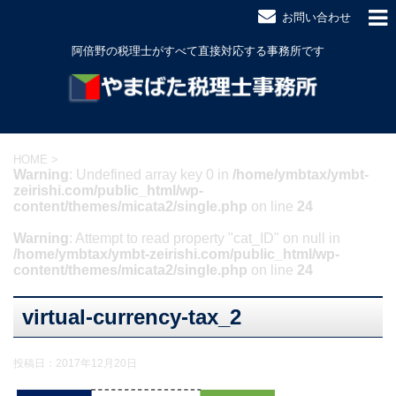
お問い合わせ
阿倍野の税理士がすべて直接対応する事務所です
HOME
>
Warning
: Undefined array key 0 in
/home/ymbtax/ymbt-
zeirishi.com/public_html/wp-
content/themes/micata2/single.php
on line
24
Warning
: Attempt to read property "cat_ID" on null in
/home/ymbtax/ymbt-zeirishi.com/public_html/wp-
content/themes/micata2/single.php
on line
24
virtual-currency-tax_2
投稿日：
2017年12月20日