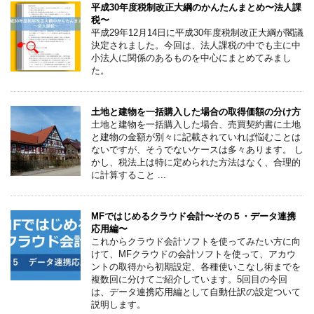
平成30年度税制改正大綱のかんたんまとめ〜法人課
税〜
平成29年12月14日に平成30年度税制改正大綱が閣議
決定されました。今回は、法人課税の中でも主に中
小法人に関係のあるものを中心にまとめてみまし
た。
土地と建物を一括購入した場合の取得価額の分け方
土地と建物を一括購入した場合、売買契約書に土地
と建物の金額が別々に記載されていれば悩むことは
ないですが、そうでないケースは多々あります。 し
かし、税法上は特に定められた方法はなく、合理的
に計算すること ...
MFではじめるクラウド会計〜その５・データ連携
応用編〜
これからクラウド会計ソフトを使ってみたい方に向
けて、MFクラウドの会計ソフトを使って、アカウ
ントの取得から初期設定、各種使いこなし術までを
複数回に分けてご紹介しています。5回目の今回
は、データ連携応用編として自動仕訳の設定ついて
説明します。