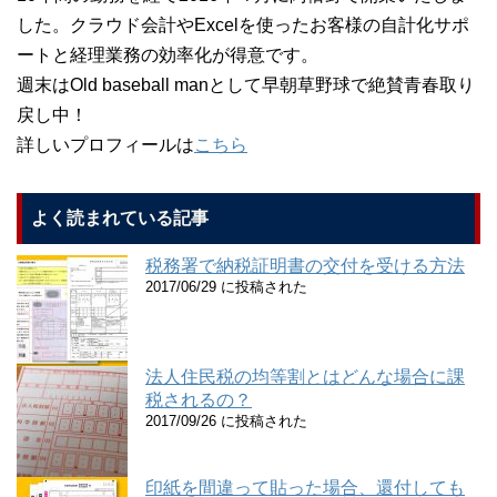
した。クラウド会計やExcelを使ったお客様の自計化サポ
ートと経理業務の効率化が得意です。
週末はOld baseball manとして早朝草野球で絶賛青春取り
戻し中！
詳しいプロフィールは
こちら
よく読まれている記事
税務署で納税証明書の交付を受ける方法
2017/06/29 に投稿された
法人住民税の均等割とはどんな場合に課
税されるの？
2017/09/26 に投稿された
印紙を間違って貼った場合、還付しても