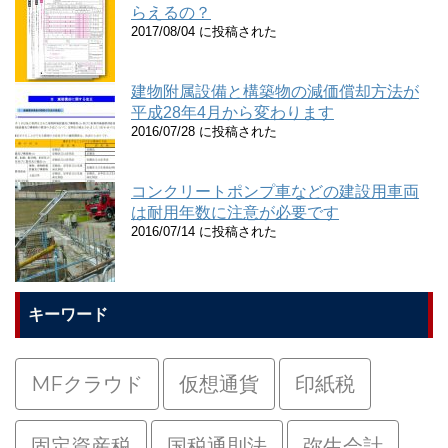
らえるの？
2017/08/04 に投稿された
建物附属設備と構築物の減価償却方法が
平成28年4月から変わります
2016/07/28 に投稿された
コンクリートポンプ車などの建設用車両
は耐用年数に注意が必要です
2016/07/14 に投稿された
キーワード
MFクラウド
仮想通貨
印紙税
固定資産税
国税通則法
弥生会計