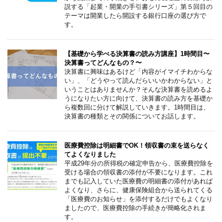
説する「起業・開業の手引書シリーズ」第５回目の
テーマは開業したら開設する銀行口座の選び方で
す。
【基礎から学べる決算書の読み方講座】1時間目〜
決算書ってどんなもの？〜
決算書に興味はあるけど「内容がイマイチわからな
い」、「どうやって読んだらいいかわからない」と
いうことはありませんか？そんな決算書を読めるよ
うになりたい方に向けて、決算書の読み方を基礎か
ら複数回に分けて解説していきます。1時間目は、
決算書の種類とその関係についてお話します。
医療費控除は明細書でOK！領収書の束を送らなく
てよくなりました
平成29年分の所得税の確定申告から、医療費控除を
受ける場合の領収書の添付が不要になります。これ
までも記入していた医療費の明細書の添付があれば
よくなり、さらに、健康保険組合から送られてくる
「医療費のお知らせ」を添付するだけでもよくなり
ましたので、医療費控除の手続きが簡略化されま
す。