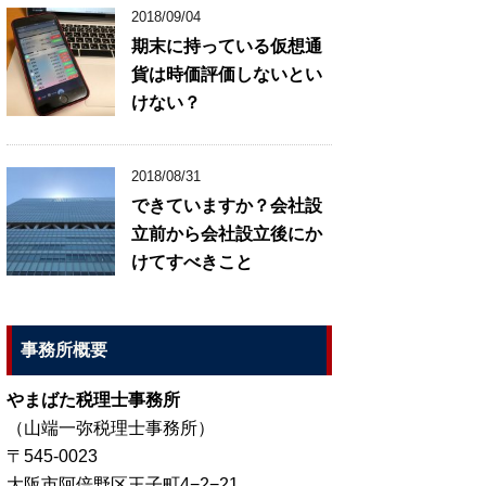
2018/09/04
期末に持っている仮想通
貨は時価評価しないとい
けない？
2018/08/31
できていますか？会社設
立前から会社設立後にか
けてすべきこと
事務所概要
やまばた税理士事務所
（山端一弥税理士事務所）
〒545-0023
大阪市阿倍野区王子町4−2−21