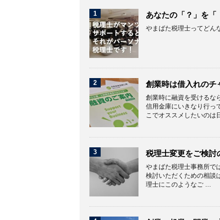
1
あなたの「？」を「
やまばた税理士ってどん
2
創業時は借入れのチ
創業時に融資を受けるな
信用金庫にいきなり行っ
こでオススメしたいのは日本
3
税理士変更をご検討
やまばた税理士事務所で
検討いただくための相談
理士にこのようなご ...