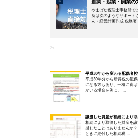
4
創業・起業・開業の
やまばた税理士事務所で
所は次のようなサポートさ
ん・経営計画作成 税務署・市
-
こちらの記事もオススメです
平成30年から変わる配偶者
平成30年分から所得税の配
になる方もあり、一概に喜ば
がいる場合を例に、 ...
譲渡した資産が相続により取
相続により取得した財産を譲
感じたことはありませんか？
ときに納付した相続税 ...