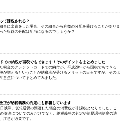
って課税される？
組合に出資をした場合、その組合から利益の分配を受けることがありま
った収益の分配は配当になるのでしょうか？
ードでの納税が国税でもできます！そのポイントをまとめました
た税金のクレジットカードでの納付が、平成29年から国税でもできる
段が増えるということが納税者が受けるメリットの目玉ですが、そのほ
注意点についてまとめてみました。
改正が納税義務の判定にも影響しています
月1日以降、仮想通貨の譲渡した場合の消費税が非課税となりました。こ
以降の譲渡についてのみだけでなく、納税義務の判定や簡易課税制度の適
、注意が必要です。