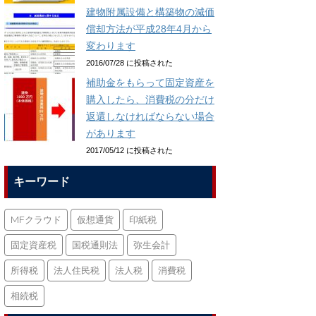
建物附属設備と構築物の減価
償却方法が平成28年4月から
変わります
2016/07/28 に投稿された
補助金をもらって固定資産を
購入したら、消費税の分だけ
返還しなければならない場合
があります
2017/05/12 に投稿された
キーワード
MFクラウド
仮想通貨
印紙税
固定資産税
国税通則法
弥生会計
所得税
法人住民税
法人税
消費税
相続税