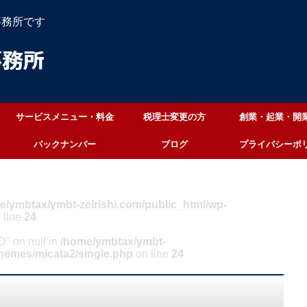
事務所です
サービスメニュー・料金
税理士変更の方
創業・起業・開
バックナンバー
ブログ
プライバシーポ
e/ymbtax/ymbt-zeirishi.com/public_html/wp-
 line
24
ID" on null in
/home/ymbtax/ymbt-
themes/micata2/single.php
on line
24