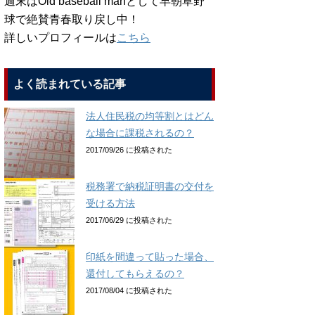
週末はOld baseball manとして早朝草野
球で絶賛青春取り戻し中！
詳しいプロフィールは
こちら
よく読まれている記事
法人住民税の均等割とはどん
な場合に課税されるの？
2017/09/26 に投稿された
税務署で納税証明書の交付を
受ける方法
2017/06/29 に投稿された
印紙を間違って貼った場合、
還付してもらえるの？
2017/08/04 に投稿された