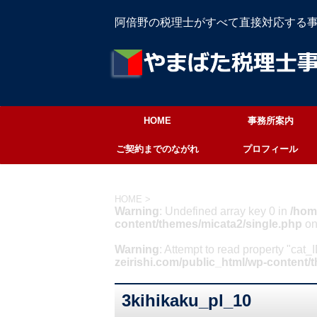
阿倍野の税理士がすべて直接対応する
HOME
事務所案内
ご契約までのながれ
プロフィール
HOME
>
Warning
: Undefined array key 0 in
/hom
content/themes/micata2/single.php
on
Warning
: Attempt to read property "cat_
zeirishi.com/public_html/wp-content/
3kihikaku_pl_10