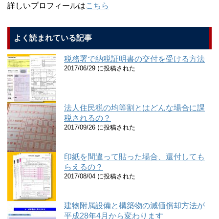
詳しいプロフィールは
こちら
よく読まれている記事
税務署で納税証明書の交付を受ける方法
2017/06/29 に投稿された
法人住民税の均等割とはどんな場合に課
税されるの？
2017/09/26 に投稿された
印紙を間違って貼った場合、還付しても
らえるの？
2017/08/04 に投稿された
建物附属設備と構築物の減価償却方法が
平成28年4月から変わります