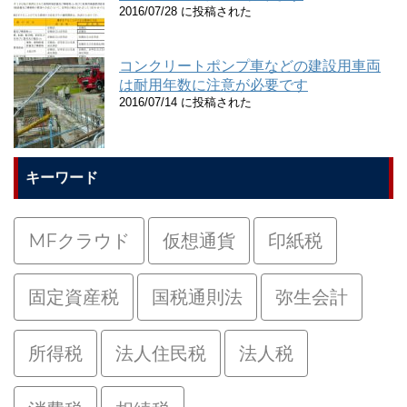
2016/07/28 に投稿された
コンクリートポンプ車などの建設用車両
は耐用年数に注意が必要です
2016/07/14 に投稿された
キーワード
MFクラウド
仮想通貨
印紙税
固定資産税
国税通則法
弥生会計
所得税
法人住民税
法人税