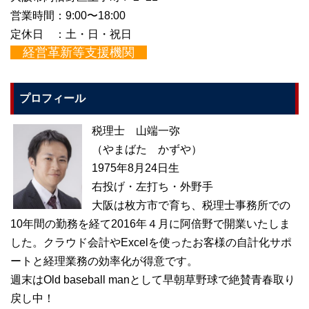
営業時間：9:00〜18:00
定休日 ：土・日・祝日
経営革新等支援機関
プロフィール
税理士 山端一弥
（やまばた かずや）
1975年8月24日生
右投げ・左打ち・外野手
大阪は枚方市で育ち、税理士事務所での
10年間の勤務を経て2016年４月に阿倍野で開業いたしま
した。クラウド会計やExcelを使ったお客様の自計化サポ
ートと経理業務の効率化が得意です。
週末はOld baseball manとして早朝草野球で絶賛青春取り
戻し中！