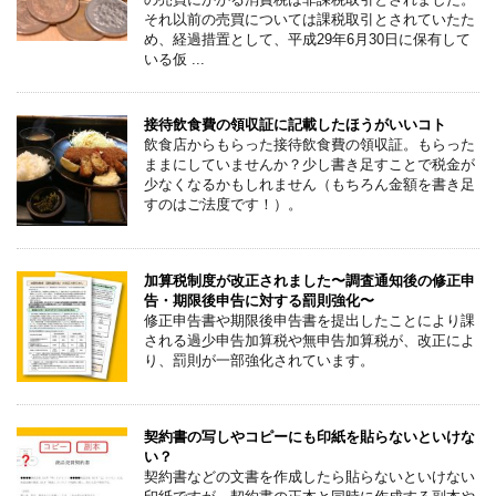
それ以前の売買については課税取引とされていたた
め、経過措置として、平成29年6月30日に保有して
いる仮 ...
接待飲食費の領収証に記載したほうがいいコト
飲食店からもらった接待飲食費の領収証。もらった
ままにしていませんか？少し書き足すことで税金が
少なくなるかもしれません（もちろん金額を書き足
すのはご法度です！）。
加算税制度が改正されました〜調査通知後の修正申
告・期限後申告に対する罰則強化〜
修正申告書や期限後申告書を提出したことにより課
される過少申告加算税や無申告加算税が、改正によ
り、罰則が一部強化されています。
契約書の写しやコピーにも印紙を貼らないといけな
い？
契約書などの文書を作成したら貼らないといけない