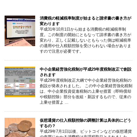
こちらの記事もオススメです
消費税の軽減税率制度が始まると請求書の書き方が
変わります
平成31年10月1日から始まる消費税の軽減税率制
度。この制度の開始にともなって請求書の書き方が
変わり、正しく記載しないともらった側は軽減税率
の適用や仕入税額控除を受けられない場合がありま
すので注意が必要です。
中小企業経営強化税制が平成29年度税制改正で創設
されます
平成29年度税制改正大綱で中小企業経営強化税制の
創設が発表されました。 この中小企業経営強化税制
は、中小企業投資促進税制の上乗せ措置（即時償却
や税額控除）部分を改組・新設するもので、従来の
上乗せ措置よ ...
仮想通貨の仕入税額控除の調整計算は具体的にどう
するの？
平成29年7月1日以後、ビットコインなどの仮想通貨
の売買にかかる消費税は非課税取引とされました。