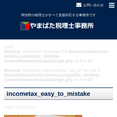
お問い合わせ
阿倍野の税理士がすべて直接対応する事務所です
HOME
>
Warning
: Undefined array key 0 in
/home/ymbtax/ymbt-
zeirishi.com/public_html/wp-
content/themes/micata2/single.php
on line
24
Warning
: Attempt to read property "cat_ID" on null in
/home/ymbtax/ymbt-zeirishi.com/public_html/wp-
content/themes/micata2/single.php
on line
24
incometax_easy_to_mistake
投稿日：
2017年3月3日