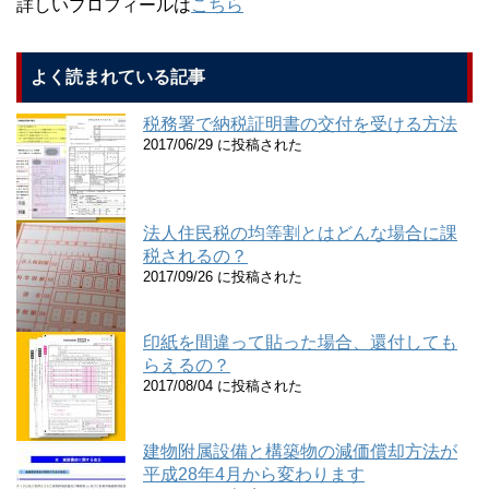
詳しいプロフィールは
こちら
よく読まれている記事
税務署で納税証明書の交付を受ける方法
2017/06/29 に投稿された
法人住民税の均等割とはどんな場合に課
税されるの？
2017/09/26 に投稿された
印紙を間違って貼った場合、還付しても
らえるの？
2017/08/04 に投稿された
建物附属設備と構築物の減価償却方法が
平成28年4月から変わります