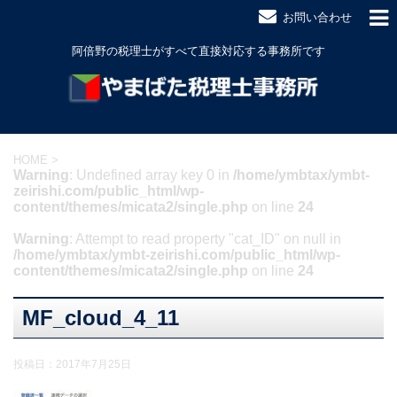
お問い合わせ
阿倍野の税理士がすべて直接対応する事務所です
HOME
>
Warning
: Undefined array key 0 in
/home/ymbtax/ymbt-
zeirishi.com/public_html/wp-
content/themes/micata2/single.php
on line
24
Warning
: Attempt to read property "cat_ID" on null in
/home/ymbtax/ymbt-zeirishi.com/public_html/wp-
content/themes/micata2/single.php
on line
24
MF_cloud_4_11
投稿日：
2017年7月25日