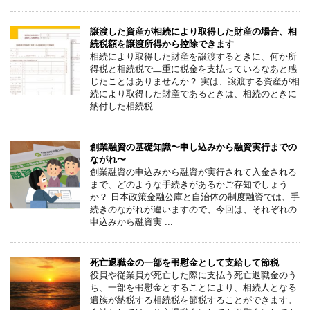
譲渡した資産が相続により取得した財産の場合、相
続税額を譲渡所得から控除できます
相続により取得した財産を譲渡するときに、何か所
得税と相続税で二重に税金を支払っているなあと感
じたことはありませんか？ 実は、譲渡する資産が相
続により取得した財産であるときは、相続のときに
納付した相続税 ...
創業融資の基礎知識〜申し込みから融資実行までの
ながれ〜
創業融資の申込みから融資が実行されて入金される
まで、どのような手続きがあるかご存知でしょう
か？ 日本政策金融公庫と自治体の制度融資では、手
続きのながれが違いますので、今回は、それぞれの
申込みから融資実 ...
死亡退職金の一部を弔慰金として支給して節税
役員や従業員が死亡した際に支払う死亡退職金のう
ち、一部を弔慰金とすることにより、相続人となる
遺族が納税する相続税を節税することができます。