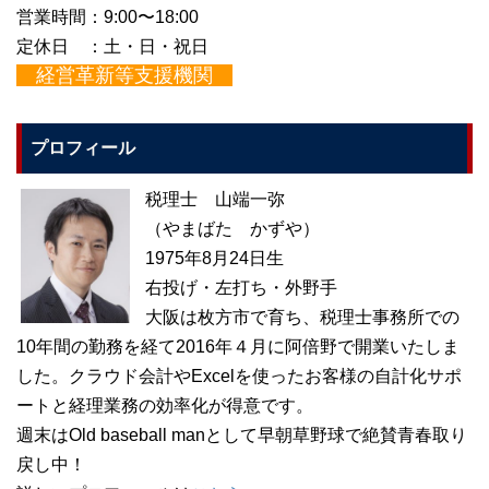
営業時間：9:00〜18:00
定休日 ：土・日・祝日
経営革新等支援機関
プロフィール
税理士 山端一弥
（やまばた かずや）
1975年8月24日生
右投げ・左打ち・外野手
大阪は枚方市で育ち、税理士事務所での
10年間の勤務を経て2016年４月に阿倍野で開業いたしま
した。クラウド会計やExcelを使ったお客様の自計化サポ
ートと経理業務の効率化が得意です。
週末はOld baseball manとして早朝草野球で絶賛青春取り
戻し中！