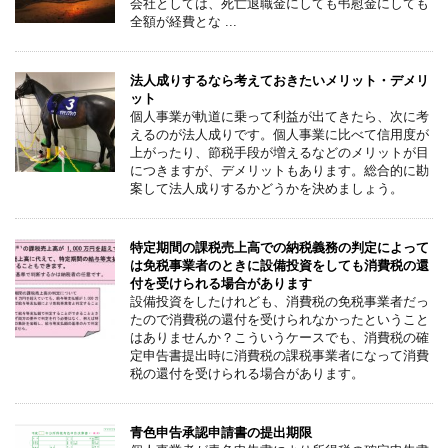
会社としては、死亡退職金にしても弔慰金にしても
全額が経費とな ...
法人成りするなら考えておきたいメリット・デメリ
ット
個人事業が軌道に乗って利益が出てきたら、次に考
えるのが法人成りです。個人事業に比べて信用度が
上がったり、節税手段が増えるなどのメリットが目
につきますが、デメリットもあります。総合的に勘
案して法人成りするかどうかを決めましょう。
特定期間の課税売上高での納税義務の判定によって
は免税事業者のときに設備投資をしても消費税の還
付を受けられる場合があります
設備投資をしたけれども、消費税の免税事業者だっ
たので消費税の還付を受けられなかったということ
はありませんか？こういうケースでも、消費税の確
定申告書提出時に消費税の課税事業者になって消費
税の還付を受けられる場合があります。
青色申告承認申請書の提出期限