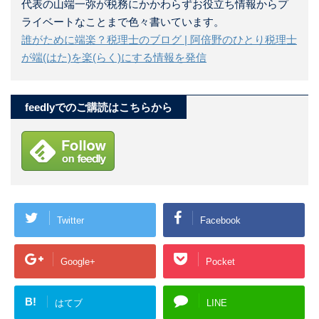
代表の山端一弥が税務にかかわらずお役立ち情報からプ
ライベートなことまで色々書いています。
誰がために端楽？税理士のブログ | 阿倍野のひとり税理士
が端(はた)を楽(らく)にする情報を発信
feedlyでのご購読はこちらから
Twitter
Facebook
Google+
Pocket
B!
はてブ
LINE