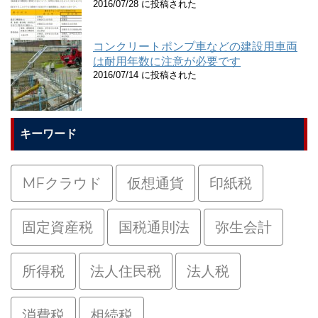
2016/07/28 に投稿された
コンクリートポンプ車などの建設用車両
は耐用年数に注意が必要です
2016/07/14 に投稿された
キーワード
MFクラウド
仮想通貨
印紙税
固定資産税
国税通則法
弥生会計
所得税
法人住民税
法人税
消費税
相続税