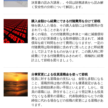
決算書の読み方講座」。今回は財務諸表から読み解
く安全性の分析について解説します。
購入金額から経費にできる付随費用を分けて節税
物を購入した場合、その購入金額には付随費用が含
まれていることがあります。
多くの場合、その付随費用は本体と一緒に減価償却
費などの計算基礎となる取得価額に含まれて、減価
償却を経て時間をかけて費用になりますが、一定の
付随費用は取得価額に含めずに買ったときに即経費
として計上できるものがあります。この購入時に即
経費にできる付随費用をみきわめて、積極的に経費
計上して節税を図りましょう。
分掌変更による役員退職金を使って節税
役員に対する退職金の支払いは、金額も多額になる
こと、退職所得は他の所得よりも優遇規定があるこ
とから節税効果が高い手段といえます。しかし、役
員の退職には、辞任することにより登記簿上も役員
でなくなる通常の退職と、代表取締役からヒラの取
締役に代わる場合などの役職の変更による退職があ
ります。