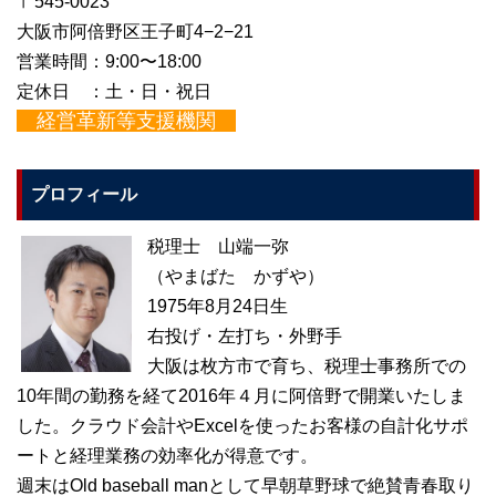
〒545-0023
大阪市阿倍野区王子町4−2−21
営業時間：9:00〜18:00
定休日 ：土・日・祝日
経営革新等支援機関
プロフィール
税理士 山端一弥
（やまばた かずや）
1975年8月24日生
右投げ・左打ち・外野手
大阪は枚方市で育ち、税理士事務所での
10年間の勤務を経て2016年４月に阿倍野で開業いたしま
した。クラウド会計やExcelを使ったお客様の自計化サポ
ートと経理業務の効率化が得意です。
週末はOld baseball manとして早朝草野球で絶賛青春取り