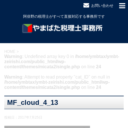
お問い合わせ
阿倍野の税理士がすべて直接対応する事務所です
HOME
>
Warning
: Undefined array key 0 in
/home/ymbtax/ymbt-
zeirishi.com/public_html/wp-
content/themes/micata2/single.php
on line
24
Warning
: Attempt to read property "cat_ID" on null in
/home/ymbtax/ymbt-zeirishi.com/public_html/wp-
content/themes/micata2/single.php
on line
24
MF_cloud_4_13
投稿日：
2017年7月25日