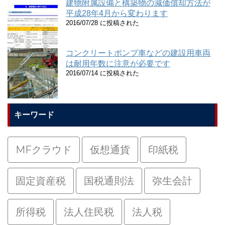
建物附属設備と構築物の減価償却方法が
平成28年4月から変わります
2016/07/28 に投稿された
コンクリートポンプ車などの建設用車両
は耐用年数に注意が必要です
2016/07/14 に投稿された
キーワード
MFクラウド
仮想通貨
印紙税
固定資産税
国税通則法
弥生会計
所得税
法人住民税
法人税