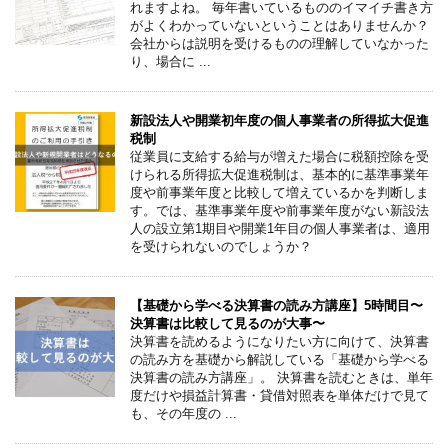
れますよね。 毎年書いているもののイマイチ書き方
がよくわかっていないということはありませんか？
会社からは説明を受けるものの理解していなかった
り、場合に ...
新設法人や開業初年度の個人事業者の所得拡大促進
税制
従業員に支給する給与が増えた場合に税額控除を受
けられる所得拡大促進税制は、基本的に基準事業年
度や前事業年度と比較して増えているかを判断しま
す。では、基準事業年度や前事業年度がない新設法
人の設立第1期目や開業1年目の個人事業者は、適用
を受けられないのでしょうか？
【基礎から学べる決算書の読み方講座】5時間目〜
決算書は比較して見るのが大事〜
決算書を読めるようになりたい方に向けて、決算書
の読み方を基礎から解説している「基礎から学べる
決算書の読み方講座」。 決算書を読むときは、単年
度だけや損益計算書・貸借対照表を単体だけで見て
も、その年度の ...