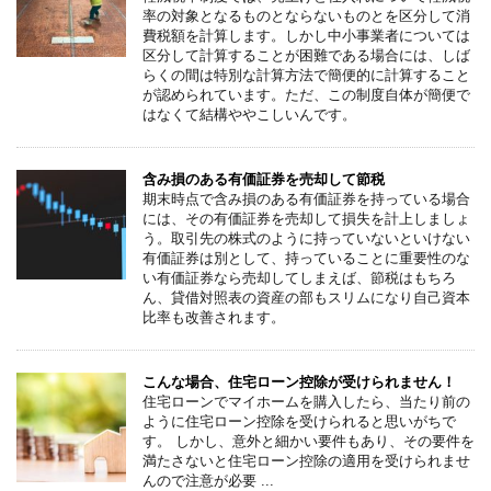
率の対象となるものとならないものとを区分して消
費税額を計算します。しかし中小事業者については
区分して計算することが困難である場合には、しば
らくの間は特別な計算方法で簡便的に計算すること
が認められています。ただ、この制度自体が簡便で
はなくて結構ややこしいんです。
含み損のある有価証券を売却して節税
期末時点で含み損のある有価証券を持っている場合
には、その有価証券を売却して損失を計上しましょ
う。取引先の株式のように持っていないといけない
有価証券は別として、持っていることに重要性のな
い有価証券なら売却してしまえば、節税はもちろ
ん、貸借対照表の資産の部もスリムになり自己資本
比率も改善されます。
こんな場合、住宅ローン控除が受けられません！
住宅ローンでマイホームを購入したら、当たり前の
ように住宅ローン控除を受けられると思いがちで
す。 しかし、意外と細かい要件もあり、その要件を
満たさないと住宅ローン控除の適用を受けられませ
んので注意が必要 ...