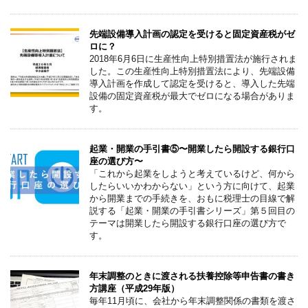
先端設備導入計画の認定を受けると固定資産税がゼ
ロに？
2018年6月6日に生産性向上特別措置法が施行されま
した。この生産性向上特別措置法により、先端設備
導入計画を作成して認定を受けると、導入した先端
設備の固定資産税が最大でゼロになる場合がありま
す。
起業・開業の手引書⑤〜開業したら開設する銀行口
座の選び方〜
「これから起業をしようと考えているけど、何から
したらいいかわからない」という方に向けて、起業
から開業までの手続きを、おもに税理士の目線で解
説する「起業・開業の手引書シリーズ」第５回目の
テーマは開業したら開設する銀行口座の選び方で
す。
年末調整のときに渡される扶養控除等申告書の書き
方講座（平成29年版）
毎年11月頃に、会社から年末調整関係の書類を渡さ