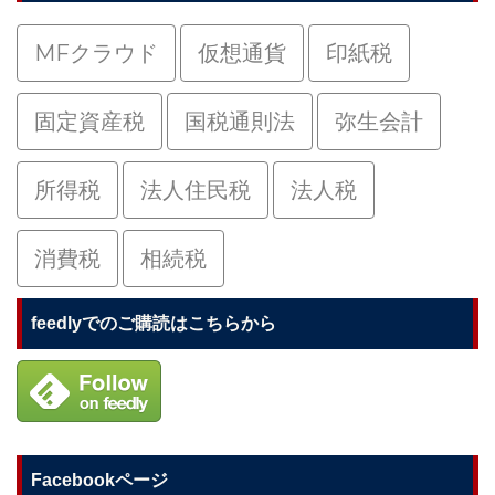
MFクラウド
仮想通貨
印紙税
固定資産税
国税通則法
弥生会計
所得税
法人住民税
法人税
消費税
相続税
feedlyでのご購読はこちらから
Facebookページ