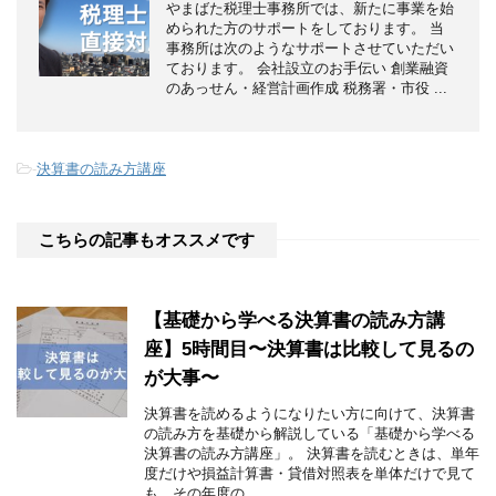
やまばた税理士事務所では、新たに事業を始
められた方のサポートをしております。 当
事務所は次のようなサポートさせていただい
ております。 会社設立のお手伝い 創業融資
のあっせん・経営計画作成 税務署・市役 ...
-
決算書の読み方講座
こちらの記事もオススメです
【基礎から学べる決算書の読み方講
座】5時間目〜決算書は比較して見るの
が大事〜
決算書を読めるようになりたい方に向けて、決算書
の読み方を基礎から解説している「基礎から学べる
決算書の読み方講座」。 決算書を読むときは、単年
度だけや損益計算書・貸借対照表を単体だけで見て
も、その年度の ...