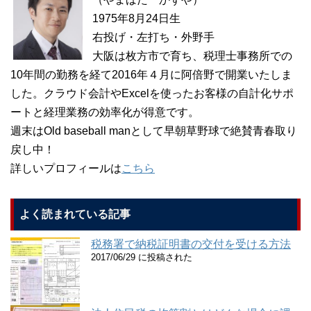
1975年8月24日生
右投げ・左打ち・外野手
大阪は枚方市で育ち、税理士事務所での
10年間の勤務を経て2016年４月に阿倍野で開業いたしま
した。クラウド会計やExcelを使ったお客様の自計化サポ
ートと経理業務の効率化が得意です。
週末はOld baseball manとして早朝草野球で絶賛青春取り
戻し中！
詳しいプロフィールは
こちら
よく読まれている記事
税務署で納税証明書の交付を受ける方法
2017/06/29 に投稿された