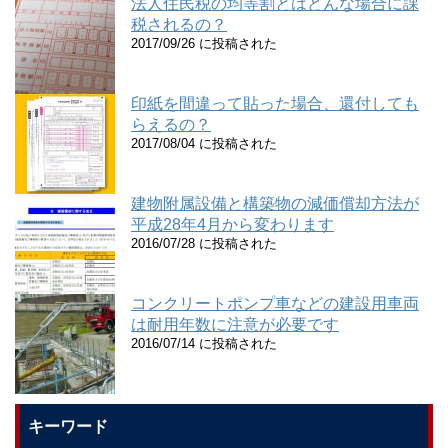
法人住民税の均等割とはどんな場合に課
税されるの？
2017/09/26 に投稿された
印紙を間違って貼った場合、還付しても
らえるの？
2017/08/04 に投稿された
建物附属設備と構築物の減価償却方法が
平成28年4月から変わります
2016/07/28 に投稿された
コンクリートポンプ車などの建設用車両
は耐用年数に注意が必要です
2016/07/14 に投稿された
キーワード