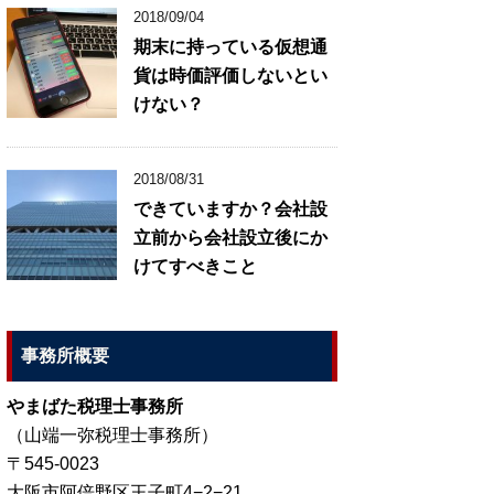
2018/09/04
期末に持っている仮想通
貨は時価評価しないとい
けない？
2018/08/31
できていますか？会社設
立前から会社設立後にか
けてすべきこと
事務所概要
やまばた税理士事務所
（山端一弥税理士事務所）
〒545-0023
大阪市阿倍野区王子町4−2−21