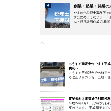
4
創業・起業・開業の
やまばた税理士事務所で
所は次のようなサポートさ
ん・経営計画作成 税務署・市
-
こちらの記事もオススメです
もうすぐ確定申告です！平成
税制〜
もうすぐ平成28年分の確定
る改正項目のうち、土地・住
事業者向け電気通信利用役務
平成29年1月1日以降に行
変わります。 平成28年ま