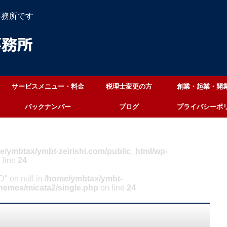
事務所です
サービスメニュー・料金
税理士変更の方
創業・起業・開
バックナンバー
ブログ
プライバシーポ
e/ymbtax/ymbt-zeirishi.com/public_html/wp-
 line
24
ID" on null in
/home/ymbtax/ymbt-
themes/micata2/single.php
on line
24