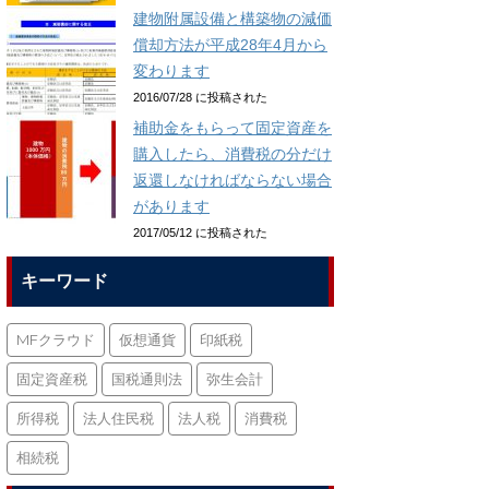
建物附属設備と構築物の減価
償却方法が平成28年4月から
変わります
2016/07/28 に投稿された
補助金をもらって固定資産を
購入したら、消費税の分だけ
返還しなければならない場合
があります
2017/05/12 に投稿された
キーワード
MFクラウド
仮想通貨
印紙税
固定資産税
国税通則法
弥生会計
所得税
法人住民税
法人税
消費税
相続税