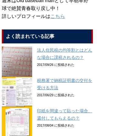
週末はOld baseball manとして早朝草野
球で絶賛青春取り戻し中！
詳しいプロフィールは
こちら
よく読まれている記事
法人住民税の均等割とはどん
な場合に課税されるの？
2017/09/26 に投稿された
税務署で納税証明書の交付を
受ける方法
2017/06/29 に投稿された
印紙を間違って貼った場合、
還付してもらえるの？
2017/08/04 に投稿された