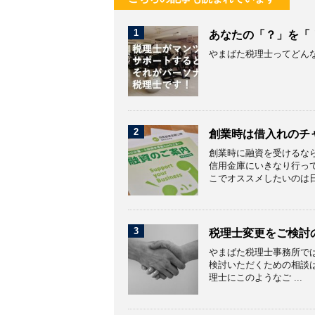
1
あなたの「？」を「
やまばた税理士ってどん
2
創業時は借入れのチ
創業時に融資を受けるな
信用金庫にいきなり行っ
こでオススメしたいのは日本
3
税理士変更をご検討
やまばた税理士事務所で
検討いただくための相談
理士にこのようなご ...