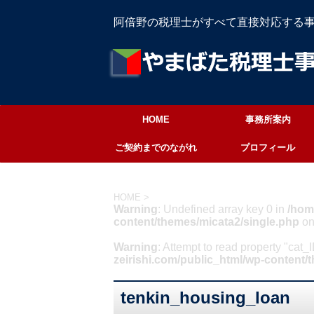
阿倍野の税理士がすべて直接対応する
HOME
事務所案内
ご契約までのながれ
プロフィール
HOME
>
Warning
: Undefined array key 0 in
/hom
content/themes/micata2/single.php
on
Warning
: Attempt to read property "cat_
zeirishi.com/public_html/wp-content/
tenkin_housing_loan