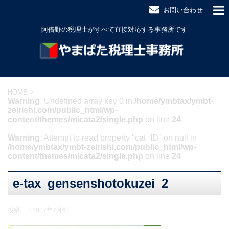
お問い合わせ
阿倍野の税理士がすべて直接対応する事務所です
HOME
>
Warning
: Undefined array key 0 in
/home/ymbtax/ymbt-
zeirishi.com/public_html/wp-
content/themes/micata2/single.php
on line
24
Warning
: Attempt to read property "cat_ID" on null in
/home/ymbtax/ymbt-zeirishi.com/public_html/wp-
content/themes/micata2/single.php
on line
24
e-tax_gensenshotokuzei_2
投稿日：
2017年7月6日