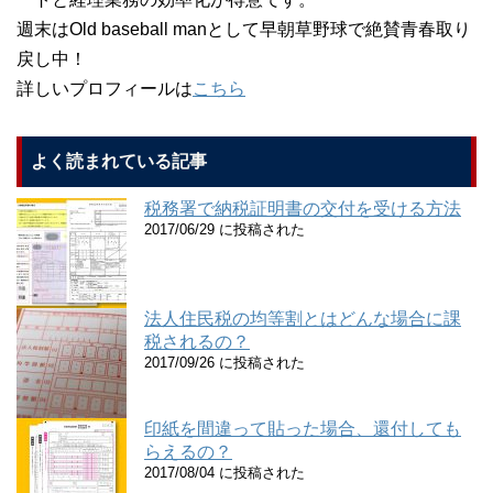
週末はOld baseball manとして早朝草野球で絶賛青春取り
戻し中！
詳しいプロフィールは
こちら
よく読まれている記事
税務署で納税証明書の交付を受ける方法
2017/06/29 に投稿された
法人住民税の均等割とはどんな場合に課
税されるの？
2017/09/26 に投稿された
印紙を間違って貼った場合、還付しても
らえるの？
2017/08/04 に投稿された