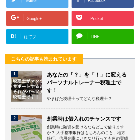
Twitter
Facebook
Google+
Pocket
B!
はてブ
LINE
こちらの記事も読まれています
1
あなたの「？」を「！」に変える
パーソナルトレーナー税理士で
す！
やまばた税理士ってどんな税理士？
2
創業時は借入れのチャンスです
創業時に融資を受けるならどこで借ります
か？ 大手都市銀行はもちろんのこと、地方
銀行、信用金庫にいきなり行っても何の実績