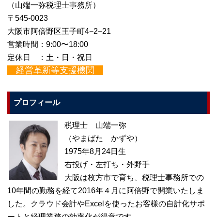
（山端一弥税理士事務所）
〒545-0023
大阪市阿倍野区王子町4−2−21
営業時間：9:00〜18:00
定休日 ：土・日・祝日
経営革新等支援機関
プロフィール
税理士 山端一弥
（やまばた かずや）
1975年8月24日生
右投げ・左打ち・外野手
大阪は枚方市で育ち、税理士事務所での
10年間の勤務を経て2016年４月に阿倍野で開業いたしま
した。クラウド会計やExcelを使ったお客様の自計化サポ
ートと経理業務の効率化が得意です。