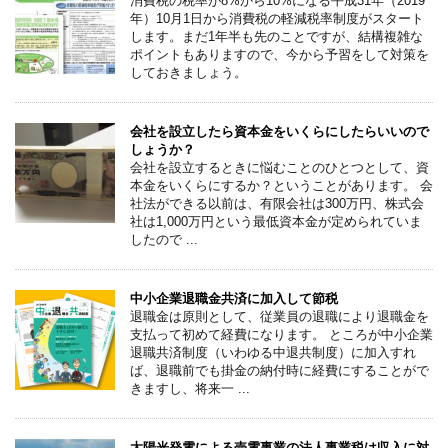
消費税の税率が8%から10%になる平成31年（2019
年）10月1日から消費税の軽減税率制度がスタート
します。まだ1年半も先のことですが、結構複雑な
ポイントもありますので、今から予習をして対策を
しておきましょう。
会社を設立したら資本金をいくらにしたらいいので
しょうか？
会社を設立するときに悩むことのひとつとして、資
本金をいくらにするか？ということがあります。 会
社法ができる以前は、有限会社は300万円、株式会
社は1,000万円という最低資本金が定められていま
したので ...
中小企業退職金共済に加入して節税
退職金は原則として、従業員の退職により退職金を
支払って初めて経費になります。 ところが中小企業
退職共済制度（いわゆる中退共制度）に加入すれ
ば、退職前でも掛金の納付時に経費にすることがで
きますし、将来一 ...
太陽光発電による売電事業の法人事業税は収入に対