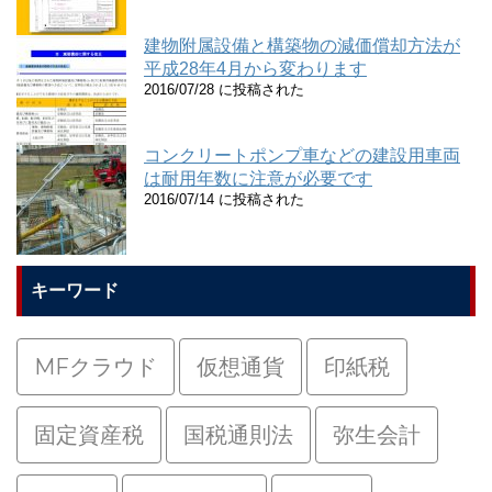
建物附属設備と構築物の減価償却方法が
平成28年4月から変わります
2016/07/28 に投稿された
コンクリートポンプ車などの建設用車両
は耐用年数に注意が必要です
2016/07/14 に投稿された
キーワード
MFクラウド
仮想通貨
印紙税
固定資産税
国税通則法
弥生会計