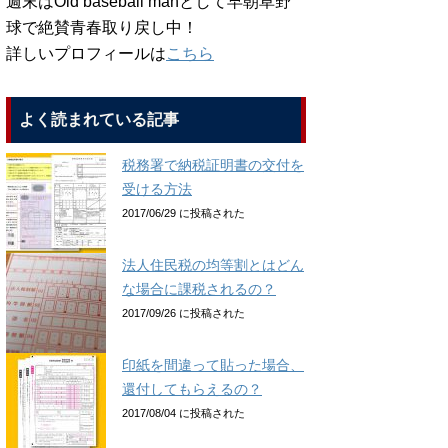
週末はOld baseball manとして早朝草野
球で絶賛青春取り戻し中！
詳しいプロフィールは
こちら
よく読まれている記事
税務署で納税証明書の交付を
受ける方法
2017/06/29 に投稿された
法人住民税の均等割とはどん
な場合に課税されるの？
2017/09/26 に投稿された
印紙を間違って貼った場合、
還付してもらえるの？
2017/08/04 に投稿された