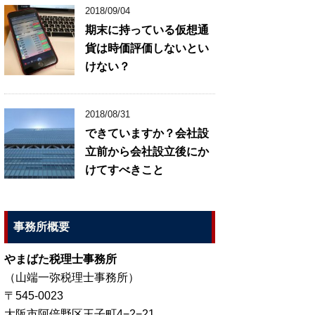
2018/09/04
期末に持っている仮想通
貨は時価評価しないとい
けない？
2018/08/31
できていますか？会社設
立前から会社設立後にか
けてすべきこと
事務所概要
やまばた税理士事務所
（山端一弥税理士事務所）
〒545-0023
大阪市阿倍野区王子町4−2−21