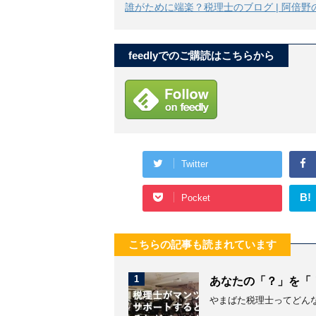
誰がために端楽？税理士のブログ | 阿倍野
feedlyでのご購読はこちらから
Twitter
B!
Pocket
こちらの記事も読まれています
1
あなたの「？」を「
やまばた税理士ってどん