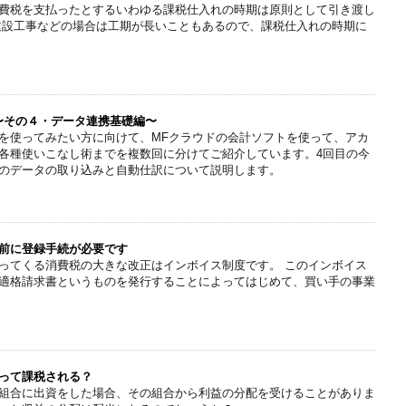
費税を支払ったとするいわゆる課税仕入れの時期は原則として引き渡し
建設工事などの場合は工期が長いこともあるので、課税仕入れの時期に
〜その４・データ連携基礎編〜
を使ってみたい方に向けて、MFクラウドの会計ソフトを使って、アカ
各種使いこなし術までを複数回に分けてご紹介しています。4回目の今
のデータの取り込みと自動仕訳について説明します。
前に登録手続が必要です
ってくる消費税の大きな改正はインボイス制度です。 このインボイス
適格請求書というものを発行することによってはじめて、買い手の事業
って課税される？
組合に出資をした場合、その組合から利益の分配を受けることがありま