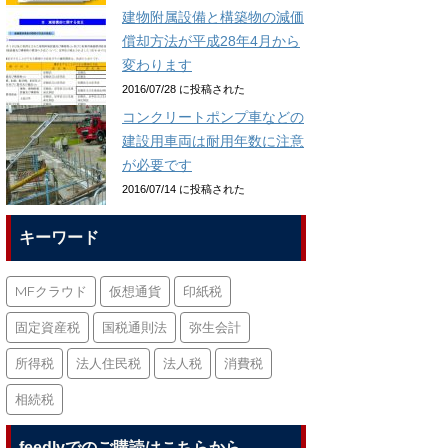
建物附属設備と構築物の減価
償却方法が平成28年4月から
変わります
2016/07/28 に投稿された
コンクリートポンプ車などの
建設用車両は耐用年数に注意
が必要です
2016/07/14 に投稿された
キーワード
MFクラウド
仮想通貨
印紙税
固定資産税
国税通則法
弥生会計
所得税
法人住民税
法人税
消費税
相続税
feedlyでのご購読はこちらから