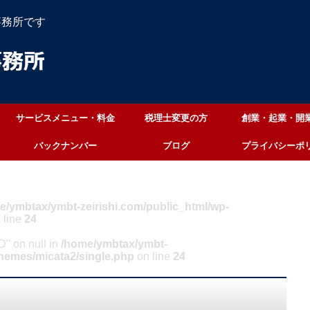
事務所です
サービスメニュー・料金
税理士変更の方
創業・起業・開
バックナンバー
ブログ
プライバシーポ
e/ymbtax/ymbt-zeirishi.com/public_html/wp-
 line
24
ID" on null in
/home/ymbtax/ymbt-
themes/micata2/single.php
on line
24