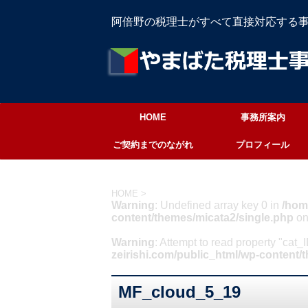
阿倍野の税理士がすべて直接対応する
HOME
事務所案内
ご契約までのながれ
プロフィール
HOME
>
Warning
: Undefined array key 0 in
/hom
content/themes/micata2/single.php
on
Warning
: Attempt to read property "cat_
zeirishi.com/public_html/wp-content/
MF_cloud_5_19