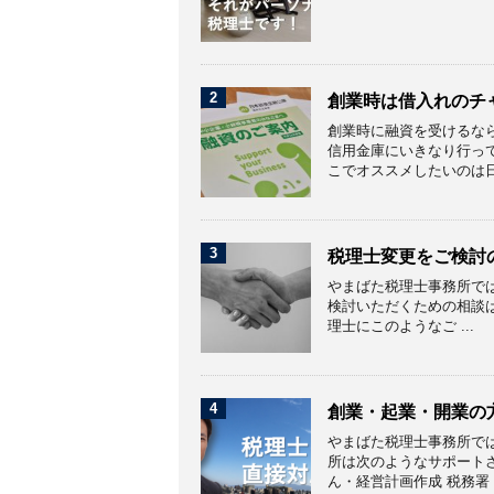
2
創業時は借入れのチ
創業時に融資を受けるな
信用金庫にいきなり行っ
こでオススメしたいのは日本
3
税理士変更をご検討
やまばた税理士事務所で
検討いただくための相談
理士にこのようなご ...
4
創業・起業・開業の
やまばた税理士事務所で
所は次のようなサポートさ
ん・経営計画作成 税務署・市