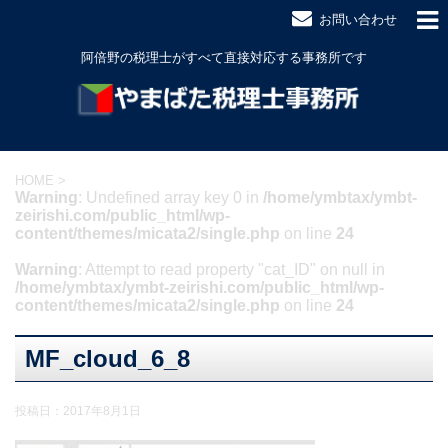
お問い合わせ
阿倍野の税理士がすべて直接対応する事務所です
HOME
>
Warning
: Undefined array key 0 in
/home/ymbtax/ymbt-
zeirishi.com/public_html/wp-
content/themes/micata2/single.php
on line
24
Warning
: Attempt to read property "cat_ID" on null in
/home/ymbtax/ymbt-zeirishi.com/public_html/wp-
content/themes/micata2/single.php
on line
24
MF_cloud_6_8
投稿日：
2017年8月1日