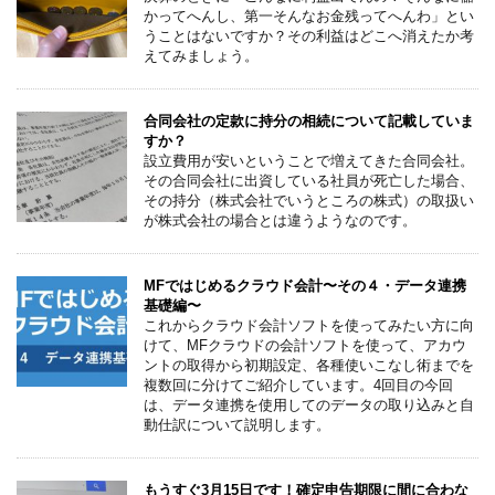
かってへんし、第一そんなお金残ってへんわ」とい
うことはないですか？その利益はどこへ消えたか考
えてみましょう。
合同会社の定款に持分の相続について記載していま
すか？
設立費用が安いということで増えてきた合同会社。
その合同会社に出資している社員が死亡した場合、
その持分（株式会社でいうところの株式）の取扱い
が株式会社の場合とは違うようなのです。
MFではじめるクラウド会計〜その４・データ連携
基礎編〜
これからクラウド会計ソフトを使ってみたい方に向
けて、MFクラウドの会計ソフトを使って、アカウ
ントの取得から初期設定、各種使いこなし術までを
複数回に分けてご紹介しています。4回目の今回
は、データ連携を使用してのデータの取り込みと自
動仕訳について説明します。
もうすぐ3月15日です！確定申告期限に間に合わな