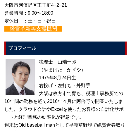
大阪市阿倍野区王子町4−2−21
営業時間：9:00〜18:00
定休日 ：土・日・祝日
経営革新等支援機関
プロフィール
税理士 山端一弥
（やまばた かずや）
1975年8月24日生
右投げ・左打ち・外野手
大阪は枚方市で育ち、税理士事務所での
10年間の勤務を経て2016年４月に阿倍野で開業いたしま
した。クラウド会計やExcelを使ったお客様の自計化サポ
ートと経理業務の効率化が得意です。
週末はOld baseball manとして早朝草野球で絶賛青春取り