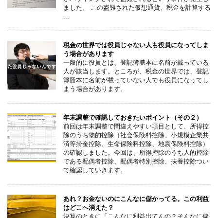
ました。 この盗難された仮想通貨、税金を計算する
...
税金の世界では役員じゃない人も役員になってしま
う場合があります
一般的に役員とは、登記簿謄本に名前が載っている
人が該当します。ところが、税金の世界では、登記
簿謄本に名前が載っていない人でも役員になってし
まう場合があります。
年末調整で確認しておきたいポイント（その２）
前回は年末調整で間違えやすい項目として、所得控
除のうち物的控除（社会保険料控除、小規模企業共
済等掛金控除、生命保険料控除、地震保険料控除）
の確認しました。今回は、所得控除のうち人的控除
である配偶者控除、配偶者特別控除、扶養控除つい
て確認していきます。
あれ？お金ないのにこんなに儲かってる。この利益
はどこへ消えた？
決算のときに「こんなに利益出てんの？そんなに儲