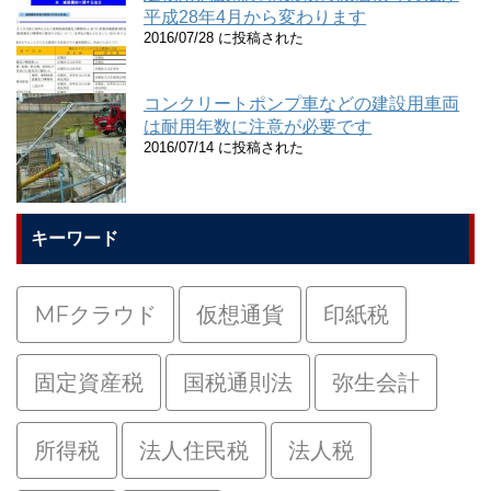
平成28年4月から変わります
2016/07/28 に投稿された
コンクリートポンプ車などの建設用車両
は耐用年数に注意が必要です
2016/07/14 に投稿された
キーワード
MFクラウド
仮想通貨
印紙税
固定資産税
国税通則法
弥生会計
所得税
法人住民税
法人税