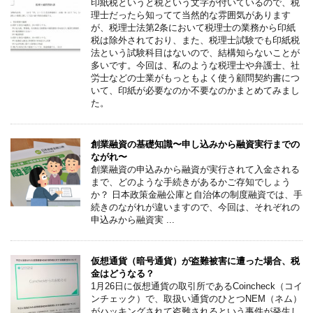
印紙税というと税という文字が付いているので、税
理士だったら知ってて当然的な雰囲気があります
が、税理士法第2条において税理士の業務から印紙
税は除外されており、また、税理士試験でも印紙税
法という試験科目はないので、結構知らないことが
多いです。今回は、私のような税理士や弁護士、社
労士などの士業がもっともよく使う顧問契約書につ
いて、印紙が必要なのか不要なのかまとめてみまし
た。
創業融資の基礎知識〜申し込みから融資実行までの
ながれ〜
創業融資の申込みから融資が実行されて入金される
まで、どのような手続きがあるかご存知でしょう
か？ 日本政策金融公庫と自治体の制度融資では、手
続きのながれが違いますので、今回は、それぞれの
申込みから融資実 ...
仮想通貨（暗号通貨）が盗難被害に遭った場合、税
金はどうなる？
1月26日に仮想通貨の取引所であるCoincheck（コイ
ンチェック）で、取扱い通貨のひとつNEM（ネム）
がハッキングされて盗難されるという事件が発生し