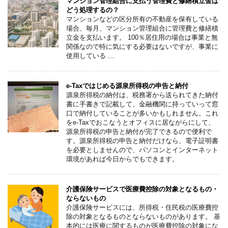
マンション管理組合に支払う管理費と修繕積立金は
どう処理するの？
マンションなどの区分所有の不動産を保有している
場合、毎月、マンション管理組合に管理費と修繕積
立金を支払います。 100％居住用の場合は事業と無
関係なので特に気にする必要はないですが、事業に
使用している ...
e-Taxではじめる源泉所得税の申告と納付
源泉所得税の納付は、税務署から送られてきた納付
書に手書きで記載して、金融機関に持っていって窓
口で納付していることが多いかもしれません。これ
をe-Taxでおこなうとオフィスに居ながらにして、
源泉所得税の申告と納付が完了できるので便利で
す。源泉所得税の申告と納付だけなら、電子証明書
を必要としませんので、パソコンとインターネット
環境があれば今日からでもできます。
介護保険サービスで医療費控除の対象となるもの・
ならないもの
介護保険サービスには、所得税・住民税の医療費控
除の対象となるものとならないものがあります。 基
本的には医療に関するものが医療費控除の対象にな