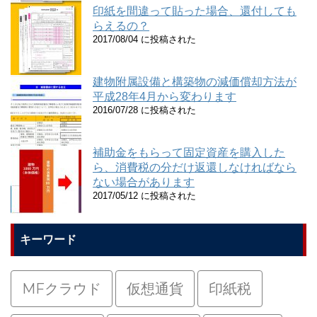
印紙を間違って貼った場合、還付しても
らえるの？
2017/08/04 に投稿された
建物附属設備と構築物の減価償却方法が
平成28年4月から変わります
2016/07/28 に投稿された
補助金をもらって固定資産を購入した
ら、消費税の分だけ返還しなければなら
ない場合があります
2017/05/12 に投稿された
キーワード
MFクラウド
仮想通貨
印紙税