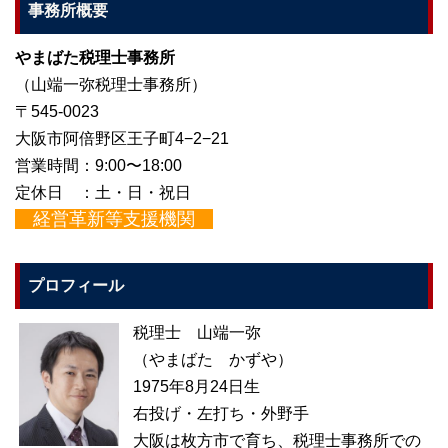
事務所概要
やまばた税理士事務所
（山端一弥税理士事務所）
〒545-0023
大阪市阿倍野区王子町4−2−21
営業時間：9:00〜18:00
定休日 ：土・日・祝日
経営革新等支援機関
プロフィール
税理士 山端一弥
（やまばた かずや）
1975年8月24日生
右投げ・左打ち・外野手
大阪は枚方市で育ち、税理士事務所での