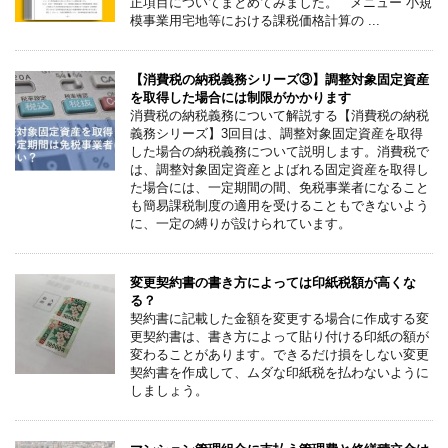
正項目についてまとめてみました。 メニュー 小規
模事業用宅地等における課税価格計算の ...
【消費税の納税義務シリーズ③】調整対象固定資産
を取得した場合には制限がかかります
消費税の納税義務について解説する【消費税の納税
義務シリーズ】3回目は、調整対象固定資産を取得
した場合の納税義務について説明します。消費税で
は、調整対象固定資産とよばれる固定資産を取得し
た場合には、一定期間の間、免税事業者になること
も簡易課税制度の適用を受けることもできないよう
に、一定の縛りが設けられています。
変更契約書の書き方によっては印紙税額が高くな
る？
契約書に記載した金額を変更する場合に作成する変
更契約書は、書き方によって貼り付ける印紙の額が
変わることがあります。できるだけ損をしない変更
契約書を作成して、ムダな印紙税を払わないように
しましょう。