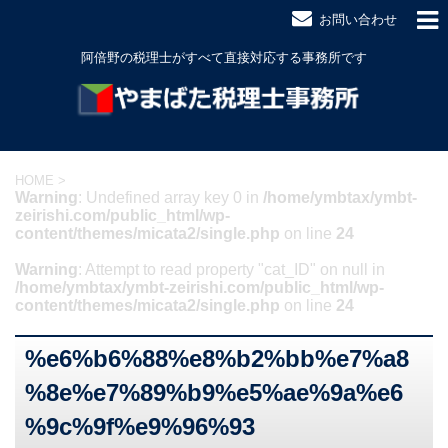
お問い合わせ
阿倍野の税理士がすべて直接対応する事務所です
HOME
>
Warning
: Undefined array key 0 in
/home/ymbtax/ymbt-
zeirishi.com/public_html/wp-
content/themes/micata2/single.php
on line
24
Warning
: Attempt to read property "cat_ID" on null in
/home/ymbtax/ymbt-zeirishi.com/public_html/wp-
content/themes/micata2/single.php
on line
24
%e6%b6%88%e8%b2%bb%e7%a8
%8e%e7%89%b9%e5%ae%9a%e6
%9c%9f%e9%96%93