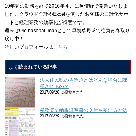
10年間の勤務を経て2016年４月に阿倍野で開業いたしま
した。クラウド会計やExcelを使ったお客様の自計化サポ
ートと経理業務の効率化が得意です。
週末はOld baseball manとして早朝草野球で絶賛青春取り
戻し中！
詳しいプロフィールは
こちら
よく読まれている記事
法人住民税の均等割とはどんな場合に課
税されるの？
2017/09/26 に投稿された
税務署で納税証明書の交付を受ける方法
2017/06/29 に投稿された