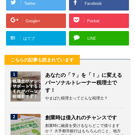
Twitter
Facebook
Google+
Pocket
B!
はてブ
LINE
こちらの記事も読まれています
1
あなたの「？」を「！」に変える
パーソナルトレーナー税理士で
す！
やまばた税理士ってどんな税理士？
2
創業時は借入れのチャンスです
創業時に融資を受けるならどこで借ります
か？ 大手都市銀行はもちろんのこと、地方