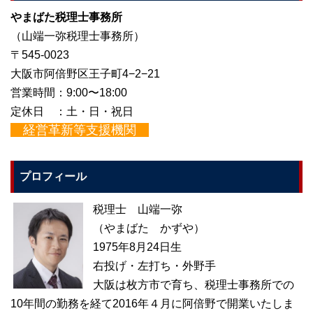
やまばた税理士事務所
（山端一弥税理士事務所）
〒545-0023
大阪市阿倍野区王子町4−2−21
営業時間：9:00〜18:00
定休日 ：土・日・祝日
経営革新等支援機関
プロフィール
税理士 山端一弥
（やまばた かずや）
1975年8月24日生
右投げ・左打ち・外野手
大阪は枚方市で育ち、税理士事務所での
10年間の勤務を経て2016年４月に阿倍野で開業いたしま