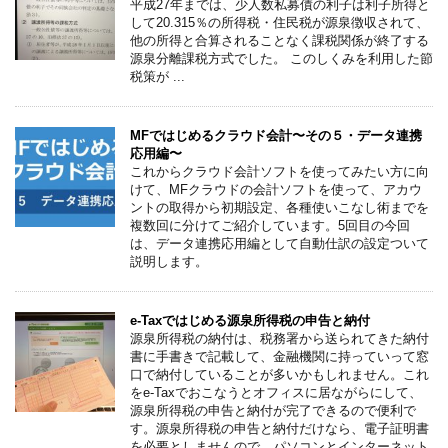
平成27年までは、少人数私募債の利子は利子所得と
して20.315％の所得税・住民税が源泉徴収されて、
他の所得と合算されることなく課税関係が終了する
源泉分離課税方式でした。 このしくみを利用した節
税策が ...
MFではじめるクラウド会計〜その５・データ連携
応用編〜
これからクラウド会計ソフトを使ってみたい方に向
けて、MFクラウドの会計ソフトを使って、アカウ
ントの取得から初期設定、各種使いこなし術までを
複数回に分けてご紹介しています。5回目の今回
は、データ連携応用編として自動仕訳の設定ついて
説明します。
e-Taxではじめる源泉所得税の申告と納付
源泉所得税の納付は、税務署から送られてきた納付
書に手書きで記載して、金融機関に持っていって窓
口で納付していることが多いかもしれません。これ
をe-Taxでおこなうとオフィスに居ながらにして、
源泉所得税の申告と納付が完了できるので便利で
す。源泉所得税の申告と納付だけなら、電子証明書
を必要としませんので、パソコンとインターネット