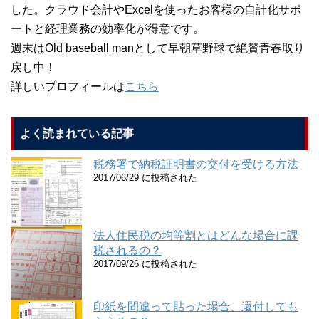
した。クラウド会計やExcelを使ったお客様の自計化サポ
ートと経理業務の効率化が得意です。
週末はOld baseball manとして早朝草野球で絶賛青春取り
戻し中！
詳しいプロフィールは
こちら
よく読まれている記事
税務署で納税証明書の交付を受ける方法
2017/06/29 に投稿された
法人住民税の均等割とはどんな場合に課
税されるの？
2017/09/26 に投稿された
印紙を間違って貼った場合、還付しても