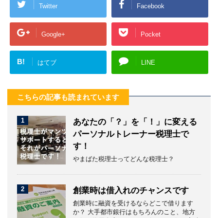
Twitter
Facebook
Google+
Pocket
B!
はてブ
LINE
こちらの記事も読まれています
1
あなたの「？」を「！」に変える
パーソナルトレーナー税理士で
す！
やまばた税理士ってどんな税理士？
2
創業時は借入れのチャンスです
創業時に融資を受けるならどこで借ります
か？ 大手都市銀行はもちろんのこと、地方