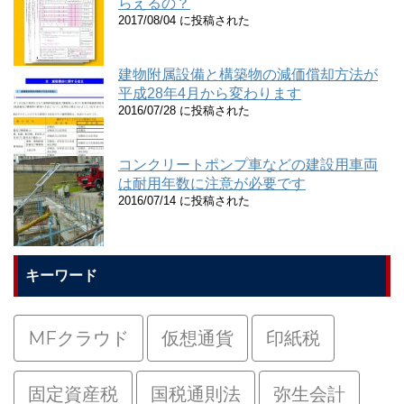
らえるの？
2017/08/04 に投稿された
建物附属設備と構築物の減価償却方法が
平成28年4月から変わります
2016/07/28 に投稿された
コンクリートポンプ車などの建設用車両
は耐用年数に注意が必要です
2016/07/14 に投稿された
キーワード
MFクラウド
仮想通貨
印紙税
固定資産税
国税通則法
弥生会計