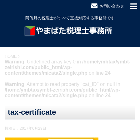
お問い合わせ
阿倍野の税理士がすべて直接対応する事務所です
HOME
>
Warning
: Undefined array key 0 in
/home/ymbtax/ymbt-
zeirishi.com/public_html/wp-
content/themes/micata2/single.php
on line
24
Warning
: Attempt to read property "cat_ID" on null in
/home/ymbtax/ymbt-zeirishi.com/public_html/wp-
content/themes/micata2/single.php
on line
24
tax-certificate
投稿日：
2017年6月29日