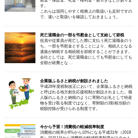
敷金・保証金、礼金・権利金・敷引きなどがありま
す。
これらは混同しやすく税務上の取扱いも反対ですの
で、違いと取扱いを確認しておきましょう。
死亡退職金の一部を弔慰金として支給して節税
役員や従業員が死亡した際に支払う死亡退職金のう
ち、一部を弔慰金とすることにより、相続人となる
遺族が納税する相続税を節税することができます。
会社としては、死亡退職金にしても弔慰金にしても
全額が経費とな ...
企業版ふるさと納税が創設されました
平成28年度税制改正において、企業版ふるさと納税
と呼ばれる地方創生応援税制が創設されました。個
人版のふるさと納税のように寄附のお礼として特産
物を受け取る制度ではなく、寄附額の3割相当額の
税額控除が受けられる制度です。
今から予習！消費税の軽減税率制度
消費税の税率が8%から10%になる平成31年（2019
年）10月1日から消費税の軽減税率制度がスタート