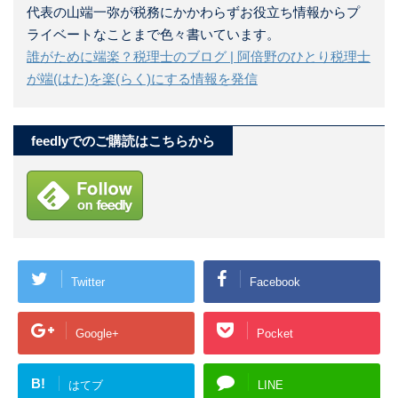
代表の山端一弥が税務にかかわらずお役立ち情報からプ
ライベートなことまで色々書いています。
誰がために端楽？税理士のブログ | 阿倍野のひとり税理士
が端(はた)を楽(らく)にする情報を発信
feedlyでのご購読はこちらから
Twitter
Facebook
Google+
Pocket
B!
はてブ
LINE