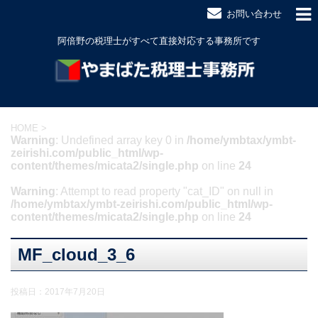
お問い合わせ
阿倍野の税理士がすべて直接対応する事務所です
HOME
>
Warning
: Undefined array key 0 in
/home/ymbtax/ymbt-
zeirishi.com/public_html/wp-
content/themes/micata2/single.php
on line
24
Warning
: Attempt to read property "cat_ID" on null in
/home/ymbtax/ymbt-zeirishi.com/public_html/wp-
content/themes/micata2/single.php
on line
24
MF_cloud_3_6
投稿日：
2017年7月20日