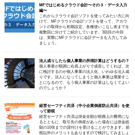
MFではじめるクラウド会計〜その３・データ入力
編〜
これからクラウド会計ソフトを使ってみたい方に向
けて、MFクラウドの会計ソフトを使って、アカウ
ントの取得から初期設定、各種使いこなし術までを
複数回に分けてご紹介しています。3回目の今回
は、実際にMFクラウドに会計データを入力してみ
ましょう。
法人成りしたら個人事業の所得計算はどうするの？
個人事業が順調に右肩上がりで成長してくれば、次
に検討するのが個人事業の法人化、いわゆる法人成
りです。法人になってしまうと個人事業は廃業すこ
とになるので、もう個人事業の計算はしなくてよい
のでしょうか？
経営セーフティ共済（中小企業倒産防止共済）を使
って節税
経営セーフティ共済は掛金全額が税務上の費用にな
るとともに、取引先の倒産があった場合には掛金総
額の10倍までの貸付けを受けることができます。節
税以外のメリットもありますので検討してみましょ