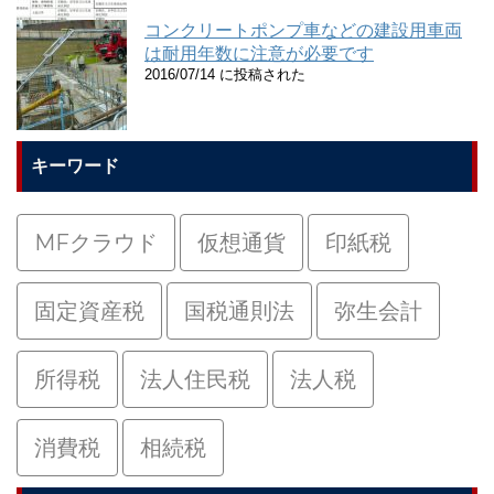
コンクリートポンプ車などの建設用車両
は耐用年数に注意が必要です
2016/07/14 に投稿された
キーワード
MFクラウド
仮想通貨
印紙税
固定資産税
国税通則法
弥生会計
所得税
法人住民税
法人税
消費税
相続税