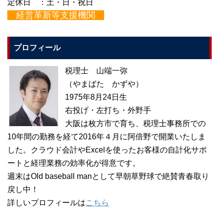
定休日 ：土・日・祝日
経営革新等支援機関
プロフィール
税理士 山端一弥
（やまばた かずや）
1975年8月24日生
右投げ・左打ち・外野手
大阪は枚方市で育ち、税理士事務所での
10年間の勤務を経て2016年４月に阿倍野で開業いたしま
した。クラウド会計やExcelを使ったお客様の自計化サポ
ートと経理業務の効率化が得意です。
週末はOld baseball manとして早朝草野球で絶賛青春取り
戻し中！
詳しいプロフィールは
こちら