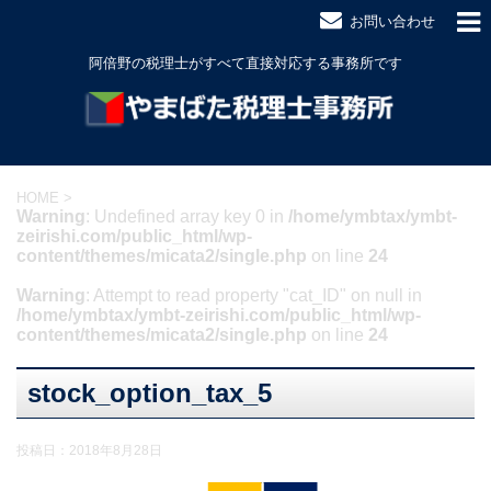
お問い合わせ
阿倍野の税理士がすべて直接対応する事務所です
HOME
>
Warning
: Undefined array key 0 in
/home/ymbtax/ymbt-
zeirishi.com/public_html/wp-
content/themes/micata2/single.php
on line
24
Warning
: Attempt to read property "cat_ID" on null in
/home/ymbtax/ymbt-zeirishi.com/public_html/wp-
content/themes/micata2/single.php
on line
24
stock_option_tax_5
投稿日：
2018年8月28日