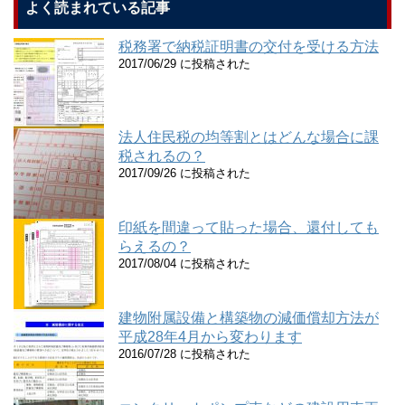
よく読まれている記事
税務署で納税証明書の交付を受ける方法
2017/06/29 に投稿された
法人住民税の均等割とはどんな場合に課
税されるの？
2017/09/26 に投稿された
印紙を間違って貼った場合、還付しても
らえるの？
2017/08/04 に投稿された
建物附属設備と構築物の減価償却方法が
平成28年4月から変わります
2016/07/28 に投稿された