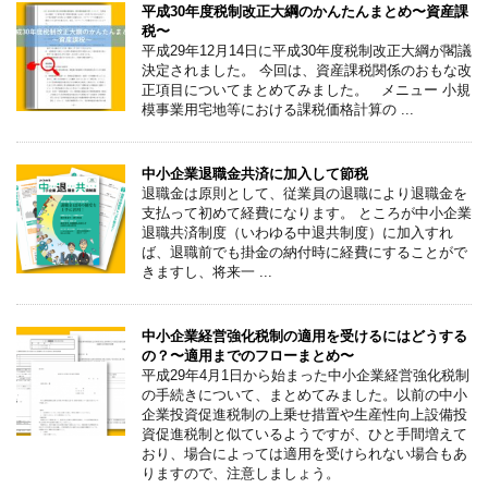
平成30年度税制改正大綱のかんたんまとめ〜資産課
税〜
平成29年12月14日に平成30年度税制改正大綱が閣議
決定されました。 今回は、資産課税関係のおもな改
正項目についてまとめてみました。 メニュー 小規
模事業用宅地等における課税価格計算の ...
中小企業退職金共済に加入して節税
退職金は原則として、従業員の退職により退職金を
支払って初めて経費になります。 ところが中小企業
退職共済制度（いわゆる中退共制度）に加入すれ
ば、退職前でも掛金の納付時に経費にすることがで
きますし、将来一 ...
中小企業経営強化税制の適用を受けるにはどうする
の？〜適用までのフローまとめ〜
平成29年4月1日から始まった中小企業経営強化税制
の手続きについて、まとめてみました。以前の中小
企業投資促進税制の上乗せ措置や生産性向上設備投
資促進税制と似ているようですが、ひと手間増えて
おり、場合によっては適用を受けられない場合もあ
りますので、注意しましょう。