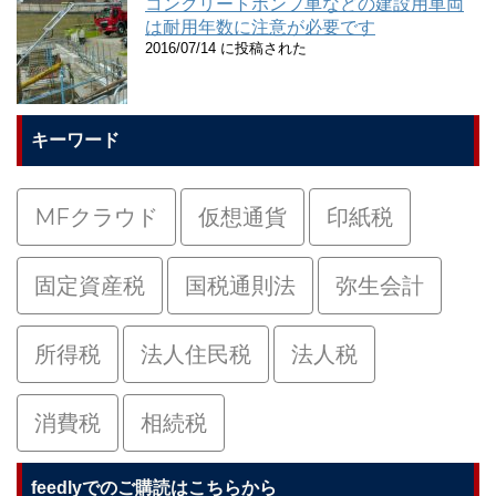
コンクリートポンプ車などの建設用車両
は耐用年数に注意が必要です
2016/07/14 に投稿された
キーワード
MFクラウド
仮想通貨
印紙税
固定資産税
国税通則法
弥生会計
所得税
法人住民税
法人税
消費税
相続税
feedlyでのご購読はこちらから